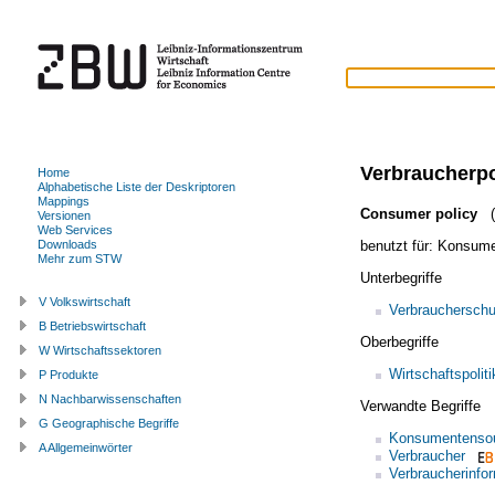
Verbraucherpo
Home
Alphabetische Liste der Deskriptoren
Mappings
Consumer policy
(
Versionen
Web Services
benutzt für:
Konsumen
Downloads
Mehr zum STW
Unterbegriffe
V Volkswirtschaft
Verbraucherschu
B Betriebswirtschaft
Oberbegriffe
W Wirtschaftssektoren
Wirtschaftspoliti
P Produkte
N Nachbarwissenschaften
Verwandte Begriffe
G Geographische Begriffe
Konsumentensou
A Allgemeinwörter
Verbraucher
Verbraucherinfo