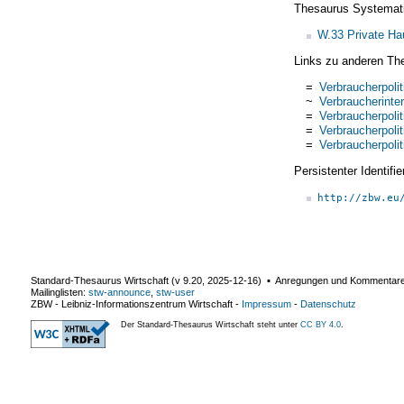
Thesaurus Systemat
W.33 Private Ha
Links zu anderen Th
=
Verbraucherpolit
~
Verbraucherinte
=
Verbraucherpolit
=
Verbraucherpolit
=
Verbraucherpolit
Persistenter Identif
http://zbw.eu
Standard-Thesaurus Wirtschaft (v
9.20
,
2025-12-16
) ▪ Anregungen und Kommentar
Mailinglisten:
stw-announce
,
stw-user
ZBW - Leibniz-Informationszentrum Wirtschaft
-
Impressum
-
Datenschutz
Der Standard-Thesaurus Wirtschaft steht unter
CC BY 4.0
.