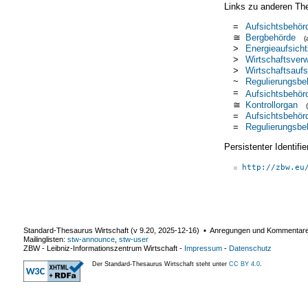
Links zu anderen Th
=
Aufsichtsbehör
≅
Bergbehörde
(
>
Energieaufsich
>
Wirtschaftsver
>
Wirtschaftsaufs
~
Regulierungsbe
=
Aufsichtsbehör
≅
Kontrollorgan
=
Aufsichtsbehör
=
Regulierungsbe
Persistenter Identif
http://zbw.eu
Standard-Thesaurus Wirtschaft (v
9.20
,
2025-12-16
) ▪ Anregungen und Kommentar
Mailinglisten:
stw-announce
,
stw-user
ZBW - Leibniz-Informationszentrum Wirtschaft
-
Impressum
-
Datenschutz
Der Standard-Thesaurus Wirtschaft steht unter
CC BY 4.0
.