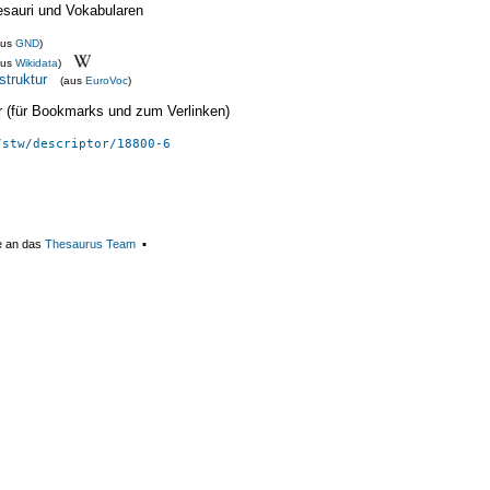
esauri und Vokabularen
aus
GND
)
aus
Wikidata
)
struktur
(aus
EuroVoc
)
ier (für Bookmarks und zum Verlinken)
/stw/descriptor/18800-6
e an das
Thesaurus Team
▪