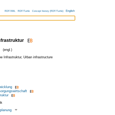
English
RDF/XML
RDF/Turtle
Concept history (RDF/Turtle)
rastruktur
(engl.)
e Infrastruktur
,
Urban infrastructure
icklung
orgungswirtschaft
ruktur
ik
tplanung