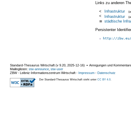
Links zu anderen Th
<
Infrastruktur
(
<
Infrastruktur
(
≅
städtische Infra
Persistenter Identif
http://zbw.eu
Standard-Thesaurus Wirtschaft (v
9.20
,
2025-12-16
) ▪ Anregungen und Kommentar
Mailinglisten:
stw-announce
,
stw-user
ZBW - Leibniz-Informationszentrum Wirtschaft
-
Impressum
-
Datenschutz
Der Standard-Thesaurus Wirtschaft steht unter
CC BY 4.0
.