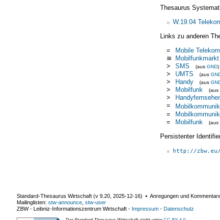
Thesaurus Systemat
W.19.04 Teleko
Links zu anderen Th
=
Mobile Telekom
≅
Mobilfunkmarkt
>
SMS
(aus
GND
)
>
UMTS
(aus
GN
>
Handy
(aus
GN
>
Mobilfunk
(aus
>
Handyfernsehe
=
Mobilkommunik
=
Mobilkommunik
=
Mobilfunk
(aus
Persistenter Identif
http://zbw.eu
Standard-Thesaurus Wirtschaft (v
9.20
,
2025-12-16
) ▪ Anregungen und Kommentar
Mailinglisten:
stw-announce
,
stw-user
ZBW - Leibniz-Informationszentrum Wirtschaft
-
Impressum
-
Datenschutz
Der Standard-Thesaurus Wirtschaft steht unter
CC BY 4.0
.