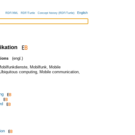
English
RDF/XML
RDF/Turtle
Concept history (RDF/Turtle)
kation
ions
(engl.)
obilfunkdienste
,
Mobilfunk
,
Mobile
Ubiquitous computing
,
Mobile communication
,
ng
rd
ion