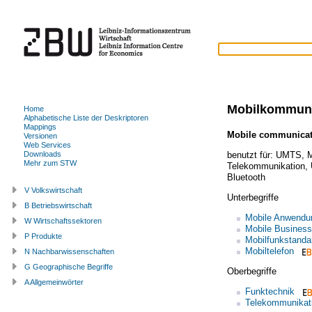
Mobilkommuni
Home
Alphabetische Liste der Deskriptoren
Mappings
Mobile communicat
Versionen
Web Services
benutzt für:
UMTS
,
M
Downloads
Mehr zum STW
Telekommunikation
,
Bluetooth
V Volkswirtschaft
Unterbegriffe
B Betriebswirtschaft
Mobile Anwendu
W Wirtschaftssektoren
Mobile Business
P Produkte
Mobilfunkstanda
Mobiltelefon
N Nachbarwissenschaften
G Geographische Begriffe
Oberbegriffe
A Allgemeinwörter
Funktechnik
Telekommunikat