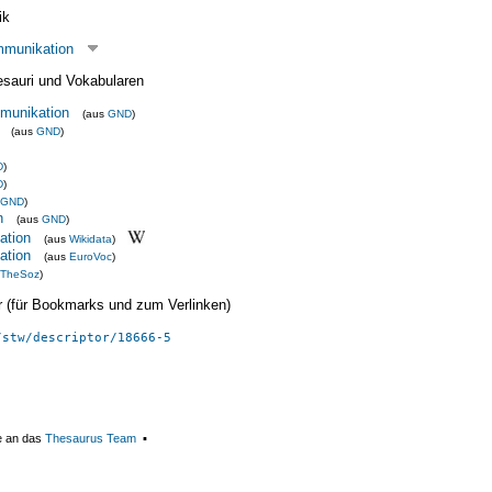
ik
mmunikation
esauri und Vokabularen
munikation
(aus
GND
)
(aus
GND
)
D
)
D
)
GND
)
n
(aus
GND
)
ation
(aus
Wikidata
)
ation
(aus
EuroVoc
)
TheSoz
)
ier (für Bookmarks und zum Verlinken)
/stw/descriptor/18666-5
e an das
Thesaurus Team
▪