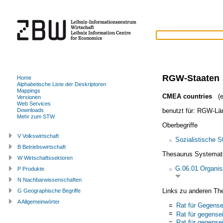
RGW-Staaten
Home
Alphabetische Liste der Deskriptoren
Mappings
CMEA countries
(e
Versionen
Web Services
benutzt für:
RGW-Län
Downloads
Mehr zum STW
Oberbegriffe
V Volkswirtschaft
Sozialistische S
B Betriebswirtschaft
Thesaurus Systemat
W Wirtschaftssektoren
G.06.01 Organis
P Produkte
N Nachbarwissenschaften
Links zu anderen Th
G Geographische Begriffe
A Allgemeinwörter
=
Rat für Gegensei
=
Rat für gegensei
=
Rat für gegensei