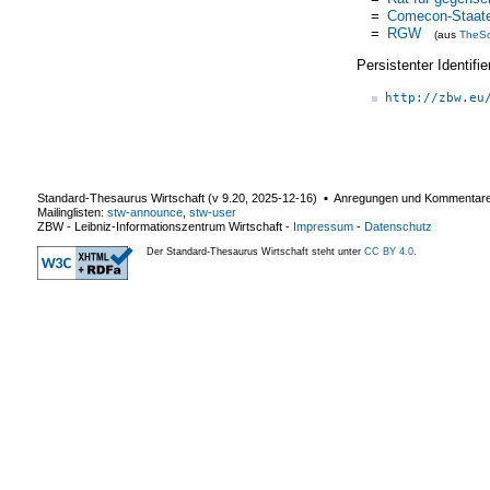
=
Comecon-Staat
=
RGW
(aus
TheS
Persistenter Identif
http://zbw.eu
Standard-Thesaurus Wirtschaft (v
9.20
,
2025-12-16
) ▪ Anregungen und Kommentar
Mailinglisten:
stw-announce
,
stw-user
ZBW - Leibniz-Informationszentrum Wirtschaft
-
Impressum
-
Datenschutz
Der Standard-Thesaurus Wirtschaft steht unter
CC BY 4.0
.