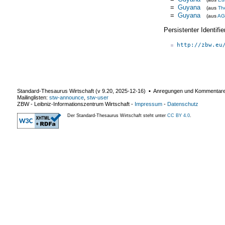
=
Guyana
(aus
Th
=
Guyana
(aus
AG
Persistenter Identif
http://zbw.eu
Standard-Thesaurus Wirtschaft (v
9.20
,
2025-12-16
) ▪ Anregungen und Kommentar
Mailinglisten:
stw-announce
,
stw-user
ZBW - Leibniz-Informationszentrum Wirtschaft
-
Impressum
-
Datenschutz
Der Standard-Thesaurus Wirtschaft steht unter
CC BY 4.0
.