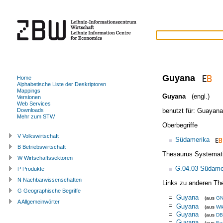
Guyana
Home
Alphabetische Liste der Deskriptoren
Mappings
Guyana
(engl.)
Versionen
Web Services
benutzt für:
Guayana
Downloads
Mehr zum STW
Oberbegriffe
V Volkswirtschaft
Südamerika
B Betriebswirtschaft
Thesaurus Systemat
W Wirtschaftssektoren
G.04.03 Südame
P Produkte
N Nachbarwissenschaften
Links zu anderen Th
G Geographische Begriffe
=
Guyana
(aus
G
A Allgemeinwörter
=
Guyana
(aus
Wi
=
Guyana
(aus
DB
=
Guyana
(aus
Eu