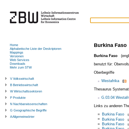
Burkina Faso
Home
Alphabetische Liste der Deskriptoren
Mappings
Burkina Faso
(engl
Versionen
Web Services
benutzt für:
Obervolt
Downloads
Mehr zum STW
Oberbegriffe
V Volkswirtschaft
Westafrika
B Betriebswirtschaft
Thesaurus Systemat
W Wirtschaftssektoren
G.03.04 Westafr
P Produkte
N Nachbarwissenschaften
Links zu anderen Th
G Geographische Begriffe
=
Burkina Faso
A Allgemeinwörter
=
Burkina Faso
=
Burkina Faso
=
Burkina Faso