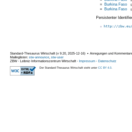
=
Burkina Faso
=
Burkina Faso
Persistenter Identif
http://zbw.eu
Standard-Thesaurus Wirtschaft (v
9.20
,
2025-12-16
) ▪ Anregungen und Kommentar
Mailinglisten:
stw-announce
,
stw-user
ZBW - Leibniz-Informationszentrum Wirtschaft
-
Impressum
-
Datenschutz
Der Standard-Thesaurus Wirtschaft steht unter
CC BY 4.0
.