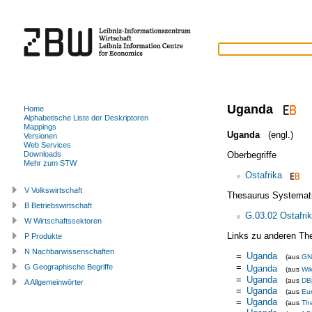
Uganda
Home
Alphabetische Liste der Deskriptoren
Mappings
Uganda
(engl.)
Versionen
Web Services
Oberbegriffe
Downloads
Mehr zum STW
Ostafrika
V Volkswirtschaft
Thesaurus Systemat
B Betriebswirtschaft
G.03.02 Ostafri
W Wirtschaftssektoren
Links zu anderen Th
P Produkte
N Nachbarwissenschaften
=
Uganda
(aus
GN
=
G Geographische Begriffe
Uganda
(aus
Wik
=
Uganda
(aus
DB
A Allgemeinwörter
=
Uganda
(aus
Eu
=
Uganda
(aus
Th