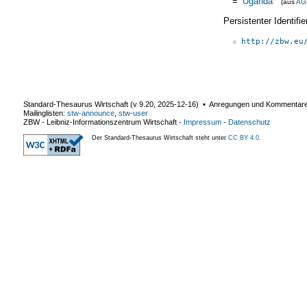
=
Uganda
(aus
AG
Persistenter Identif
http://zbw.eu
Standard-Thesaurus Wirtschaft (v
9.20
,
2025-12-16
) ▪ Anregungen und Kommentar
Mailinglisten:
stw-announce
,
stw-user
ZBW - Leibniz-Informationszentrum Wirtschaft
-
Impressum
-
Datenschutz
Der Standard-Thesaurus Wirtschaft steht unter
CC BY 4.0
.