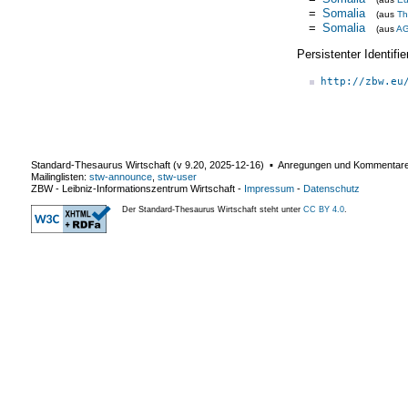
=
Somalia
(aus
Th
=
Somalia
(aus
A
Persistenter Identif
http://zbw.eu
Standard-Thesaurus Wirtschaft (v
9.20
,
2025-12-16
) ▪ Anregungen und Kommentar
Mailinglisten:
stw-announce
,
stw-user
ZBW - Leibniz-Informationszentrum Wirtschaft
-
Impressum
-
Datenschutz
Der Standard-Thesaurus Wirtschaft steht unter
CC BY 4.0
.