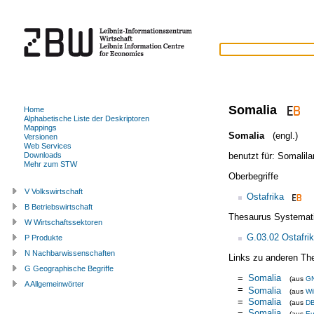
Somalia
Home
Alphabetische Liste der Deskriptoren
Mappings
Somalia
(engl.)
Versionen
Web Services
benutzt für:
Somalila
Downloads
Mehr zum STW
Oberbegriffe
V Volkswirtschaft
Ostafrika
B Betriebswirtschaft
Thesaurus Systemat
W Wirtschaftssektoren
G.03.02 Ostafri
P Produkte
N Nachbarwissenschaften
Links zu anderen Th
G Geographische Begriffe
=
Somalia
(aus
G
A Allgemeinwörter
=
Somalia
(aus
Wi
=
Somalia
(aus
DB
=
Somalia
(aus
Eu