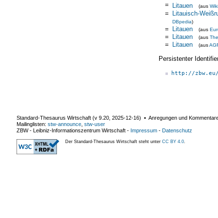
=
Litauen
(aus
Wik
=
Litauisch-Weißr
DBpedia
)
=
Litauen
(aus
Eur
=
Litauen
(aus
Th
=
Litauen
(aus
AG
Persistenter Identif
http://zbw.eu
Standard-Thesaurus Wirtschaft (v
9.20
,
2025-12-16
) ▪ Anregungen und Kommentar
Mailinglisten:
stw-announce
,
stw-user
ZBW - Leibniz-Informationszentrum Wirtschaft
-
Impressum
-
Datenschutz
Der Standard-Thesaurus Wirtschaft steht unter
CC BY 4.0
.