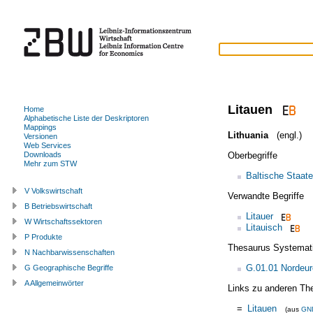
Litauen
Home
Alphabetische Liste der Deskriptoren
Mappings
Lithuania
(engl.)
Versionen
Web Services
Oberbegriffe
Downloads
Mehr zum STW
Baltische Staat
V Volkswirtschaft
Verwandte Begriffe
B Betriebswirtschaft
Litauer
W Wirtschaftssektoren
Litauisch
P Produkte
Thesaurus Systemat
N Nachbarwissenschaften
G.01.01 Nordeu
G Geographische Begriffe
A Allgemeinwörter
Links zu anderen Th
=
Litauen
(aus
GN