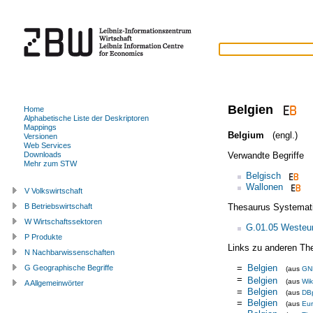
Belgien
Home
Alphabetische Liste der Deskriptoren
Mappings
Belgium
(engl.)
Versionen
Web Services
Verwandte Begriffe
Downloads
Mehr zum STW
Belgisch
Wallonen
V Volkswirtschaft
Thesaurus Systemat
B Betriebswirtschaft
W Wirtschaftssektoren
G.01.05 Westeu
P Produkte
Links zu anderen Th
N Nachbarwissenschaften
=
Belgien
G Geographische Begriffe
(aus
GN
=
Belgien
(aus
Wik
A Allgemeinwörter
=
Belgien
(aus
DB
=
Belgien
(aus
Eu