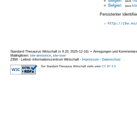
=
Belgien
(aus
Th
=
Belgien
(aus
AG
Persistenter Identif
http://zbw.eu
Standard-Thesaurus Wirtschaft (v
9.20
,
2025-12-16
) ▪ Anregungen und Kommentar
Mailinglisten:
stw-announce
,
stw-user
ZBW - Leibniz-Informationszentrum Wirtschaft
-
Impressum
-
Datenschutz
Der Standard-Thesaurus Wirtschaft steht unter
CC BY 4.0
.