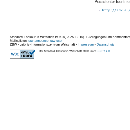
Persistenter Identif
http://zbw.eu
Standard-Thesaurus Wirtschaft (v
9.20
,
2025-12-16
) ▪ Anregungen und Kommentar
Mailinglisten:
stw-announce
,
stw-user
ZBW - Leibniz-Informationszentrum Wirtschaft
-
Impressum
-
Datenschutz
Der Standard-Thesaurus Wirtschaft steht unter
CC BY 4.0
.