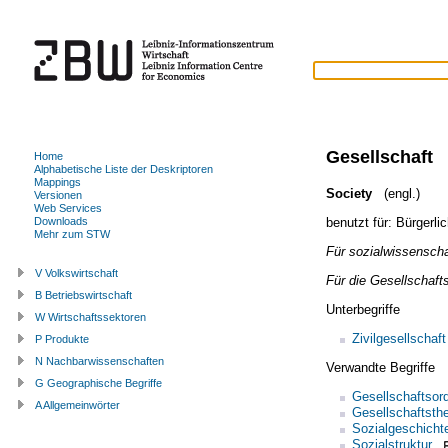
Gesellschaft
Home
Alphabetische Liste der Deskriptoren
Mappings
Society
(engl.)
Versionen
Web Services
benutzt für:
Bürgerli
Downloads
Mehr zum STW
Für sozialwissenscha
V Volkswirtschaft
Für die Gesellschaf
B Betriebswirtschaft
Unterbegriffe
W Wirtschaftssektoren
Zivilgesellschaft
P Produkte
N Nachbarwissenschaften
Verwandte Begriffe
G Geographische Begriffe
Gesellschaftsor
A Allgemeinwörter
Gesellschaftsthe
Sozialgeschicht
Sozialstruktur