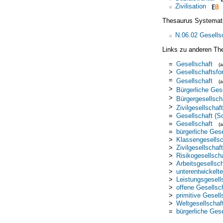
Zivilisation
Thesaurus Systemat
N.06.02 Gesells
Links zu anderen Th
=
Gesellschaft
(
>
Gesellschaftsfo
=
Gesellschaft
(
>
Bürgerliche Ges
>
Bürgergesellsch
>
Zivilgesellschaft
=
Gesellschaft (So
=
Gesellschaft
(
=
bürgerliche Gese
>
Klassengesellsc
>
Zivilgesellschaft
>
Risikogesellsch
>
Arbeitsgesellsch
>
unterentwickelt
>
Leistungsgesell
>
offene Gesellsc
>
primitive Gesell
>
Weltgesellschaf
=
bürgerliche Gese