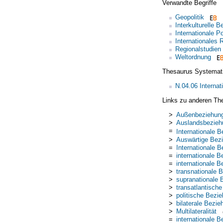
Verwandte Begriffe
Geopolitik
Interkulturelle 
Internationale Po
Internationales 
Regionalstudien
Weltordnung
Thesaurus Systemat
N.04.06 Internat
Links zu anderen Th
>
Außenbeziehun
>
Auslandsbezieh
=
Internationale 
>
Auswärtige Bez
=
Internationale 
=
internationale 
=
internationale 
>
transnationale 
>
supranationale
>
transatlantisch
>
politische Bezi
>
bilaterale Bezi
>
Multilateralität
=
internationale 