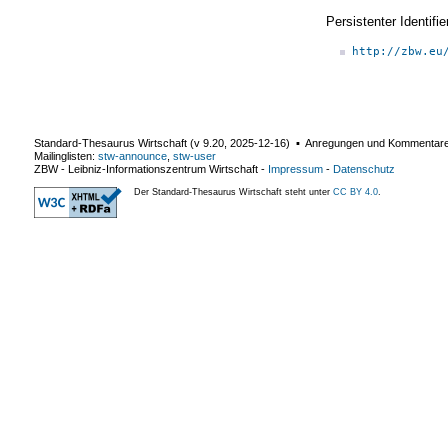
Persistenter Identif
http://zbw.eu
Standard-Thesaurus Wirtschaft (v
9.20
,
2025-12-16
) ▪ Anregungen und Kommentar
Mailinglisten:
stw-announce
,
stw-user
ZBW - Leibniz-Informationszentrum Wirtschaft
-
Impressum
-
Datenschutz
Der Standard-Thesaurus Wirtschaft steht unter
CC BY 4.0
.