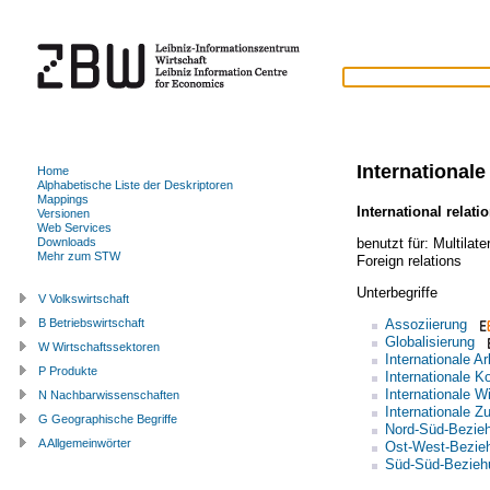
International
Home
Alphabetische Liste der Deskriptoren
Mappings
International relati
Versionen
Web Services
benutzt für:
Multilat
Downloads
Mehr zum STW
Foreign relations
Unterbegriffe
V Volkswirtschaft
Assoziierung
B Betriebswirtschaft
Globalisierung
W Wirtschaftssektoren
Internationale A
P Produkte
Internationale K
Internationale W
N Nachbarwissenschaften
Internationale 
G Geographische Begriffe
Nord-Süd-Bezie
A Allgemeinwörter
Ost-West-Bezie
Süd-Süd-Bezieh