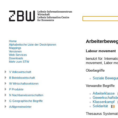
Arbeiterbewe
Home
Alphabetische Liste der Deskriptoren
Mappings
Labour movement
Versionen
Web Services
benutzt für:
Internat
Downloads
Mehr zum STW
movement
,
Labor m
Oberbegriffe
V Volkswirtschaft
Soziale Bewegu
B Betriebswirtschaft
W Wirtschaftssektoren
Verwandte Begriffe
P Produkte
Arbeiterklasse
N Nachbarwissenschaften
Gewerkschafts
G Geographische Begriffe
Klassenkampf
Solidarität
A Allgemeinwörter
Thesaurus Systemat