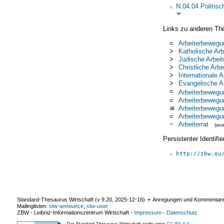
N.04.04 Politis
Links zu anderen Th
=
Arbeiterbewegu
>
Katholische Ar
>
Jüdische Arbei
>
Christliche Arb
>
Internationale 
>
Evangelische 
=
Arbeiterbewegu
=
Arbeiterbewegu
≅
Arbeiterbewegu
=
Arbeiterbewegu
~
Arbeiterrat
(au
Persistenter Identif
http://zbw.eu
Standard-Thesaurus Wirtschaft (v
9.20
,
2025-12-16
) ▪ Anregungen und Kommentar
Mailinglisten:
stw-announce
,
stw-user
ZBW - Leibniz-Informationszentrum Wirtschaft
-
Impressum
-
Datenschutz
Der Standard-Thesaurus Wirtschaft steht unter
CC BY 4.0
.