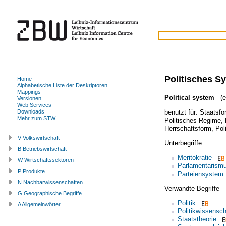
Politisches S
Home
Alphabetische Liste der Deskriptoren
Mappings
Political system
(en
Versionen
Web Services
benutzt für:
Staatsfo
Downloads
Mehr zum STW
Politisches Regime
,
Herrschaftsform
,
Pol
V Volkswirtschaft
Unterbegriffe
B Betriebswirtschaft
Meritokratie
W Wirtschaftssektoren
Parlamentarism
P Produkte
Parteiensystem
N Nachbarwissenschaften
Verwandte Begriffe
G Geographische Begriffe
Politik
A Allgemeinwörter
Politikwissensch
Staatstheorie