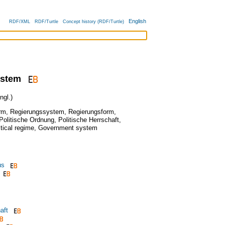
English
RDF/XML
RDF/Turtle
Concept history (RDF/Turtle)
ystem
gl.)
rm
,
Regierungssystem
,
Regierungsform
,
Politische Ordnung
,
Politische Herrschaft
,
itical regime
,
Government system
us
aft