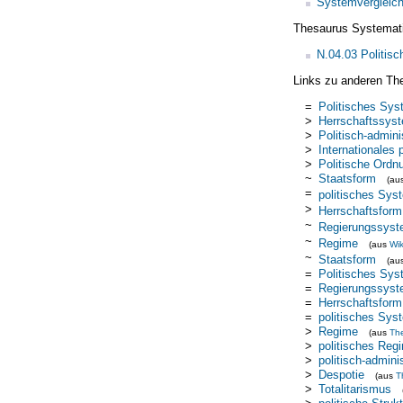
Systemvergleic
Thesaurus Systemat
N.04.03 Politis
Links zu anderen Th
=
Politisches Sy
>
Herrschaftssys
>
Politisch-admin
>
Internationales
>
Politische Ordn
~
Staatsform
(au
=
politisches Sys
>
Herrschaftsform
~
Regierungssys
~
Regime
(aus
Wik
~
Staatsform
(au
=
Politisches Sy
=
Regierungssys
=
Herrschaftsform
=
politisches Sys
>
Regime
(aus
Th
>
politisches Reg
>
politisch-admin
>
Despotie
(aus
T
>
Totalitarismus