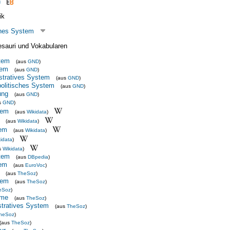
h
ik
ches System
esauri und Vokabularen
stem
(aus
GND
)
tem
(aus
GND
)
istratives System
(aus
GND
)
 politisches System
(aus
GND
)
ung
(aus
GND
)
s
GND
)
tem
(aus
Wikidata
)
(aus
Wikidata
)
tem
(aus
Wikidata
)
idata
)
s
Wikidata
)
stem
(aus
DBpedia
)
tem
(aus
EuroVoc
)
(aus
TheSoz
)
tem
(aus
TheSoz
)
eSoz
)
ime
(aus
TheSoz
)
istratives System
(aus
TheSoz
)
heSoz
)
(aus
TheSoz
)