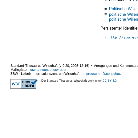
=
Politische Wille
=
politische Wille
=
politische Wille
Persistenter Identif
http://zbw.eu
Standard-Thesaurus Wirtschaft (v
9.20
,
2025-12-16
) ▪ Anregungen und Kommentar
Mailinglisten:
stw-announce
,
stw-user
ZBW - Leibniz-Informationszentrum Wirtschaft
-
Impressum
-
Datenschutz
Der Standard-Thesaurus Wirtschaft steht unter
CC BY 4.0
.