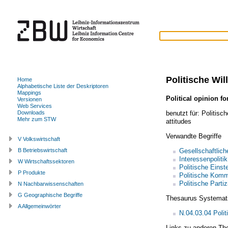
Politische Wi
Home
Alphabetische Liste der Deskriptoren
Mappings
Political opinion f
Versionen
Web Services
benutzt für:
Politisc
Downloads
Mehr zum STW
attitudes
Verwandte Begriffe
V Volkswirtschaft
Gesellschaftlic
B Betriebswirtschaft
Interessenpolitik
W Wirtschaftssektoren
Politische Einst
P Produkte
Politische Komm
Politische Partiz
N Nachbarwissenschaften
G Geographische Begriffe
Thesaurus Systemat
A Allgemeinwörter
N.04.03.04 Polit
Links zu anderen Th