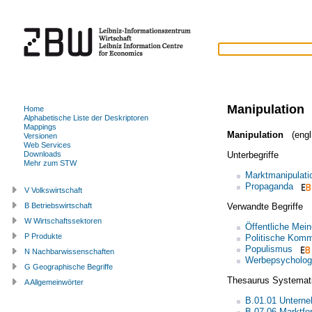
Manipulation
Home
Alphabetische Liste der Deskriptoren
Mappings
Manipulation
(engl
Versionen
Web Services
Unterbegriffe
Downloads
Mehr zum STW
Marktmanipulati
Propaganda
V Volkswirtschaft
Verwandte Begriffe
B Betriebswirtschaft
W Wirtschaftssektoren
Öffentliche Mei
P Produkte
Politische Komm
Populismus
N Nachbarwissenschaften
Werbepsycholog
G Geographische Begriffe
Thesaurus Systemat
A Allgemeinwörter
B.01.01 Untern
B.07.06 Marktfo