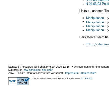
N.04.03.03 Polit
Links zu anderen Th
=
Manipulation
(
=
Manipulation
(
=
Manipulation
(
=
Manipulation
(
Persistenter Identif
http://zbw.eu
Standard-Thesaurus Wirtschaft (v
9.20
,
2025-12-16
) ▪ Anregungen und Kommentar
Mailinglisten:
stw-announce
,
stw-user
ZBW - Leibniz-Informationszentrum Wirtschaft
-
Impressum
-
Datenschutz
Der Standard-Thesaurus Wirtschaft steht unter
CC BY 4.0
.