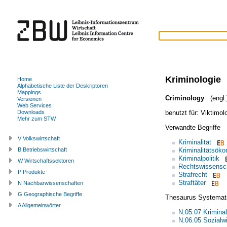
Kriminologie
Home
Alphabetische Liste der Deskriptoren
Mappings
Criminology
(engl.
Versionen
Web Services
benutzt für:
Viktimol
Downloads
Mehr zum STW
Verwandte Begriffe
V Volkswirtschaft
Kriminalität
Kriminalitätsök
B Betriebswirtschaft
Kriminalpolitik
W Wirtschaftssektoren
Rechtswissensc
P Produkte
Strafrecht
Straftäter
N Nachbarwissenschaften
G Geographische Begriffe
Thesaurus Systemat
A Allgemeinwörter
N.05.07 Kriminal
N.06.05 Sozialw