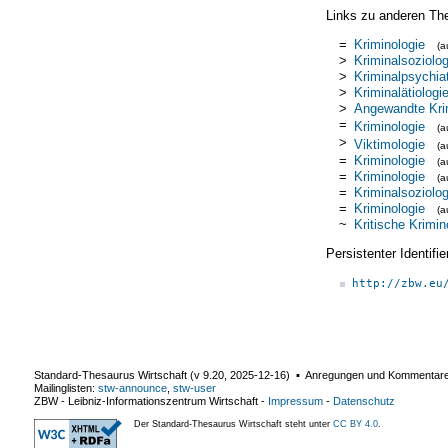
Links zu anderen Th
=
Kriminologie
(
>
Kriminalsoziolog
>
Kriminalpsychiat
>
Kriminalätiologi
>
Angewandte Kri
=
Kriminologie
(
>
Viktimologie
(
=
Kriminologie
(
=
Kriminologie
(
=
Kriminalsoziolog
=
Kriminologie
(
~
Kritische Krimin
Persistenter Identif
http://zbw.eu
Standard-Thesaurus Wirtschaft (v
9.20
,
2025-12-16
) ▪ Anregungen und Kommentar
Mailinglisten:
stw-announce
,
stw-user
ZBW - Leibniz-Informationszentrum Wirtschaft
-
Impressum
-
Datenschutz
Der Standard-Thesaurus Wirtschaft steht unter
CC BY 4.0
.