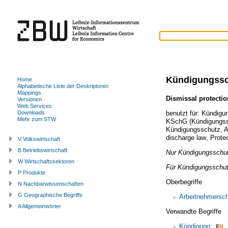
Kündigungssc
Home
Alphabetische Liste der Deskriptoren
Mappings
Dismissal protectio
Versionen
Web Services
benutzt für:
Kündigun
Downloads
Mehr zum STW
KSchG (Kündigungss
Kündigungsschutz
,
A
discharge law
,
Prote
V Volkswirtschaft
B Betriebswirtschaft
Nur Kündigungsschutz
W Wirtschaftssektoren
Für Kündigungsschu
P Produkte
Oberbegriffe
N Nachbarwissenschaften
G Geographische Begriffe
Arbeitnehmersc
A Allgemeinwörter
Verwandte Begriffe
Kündigung