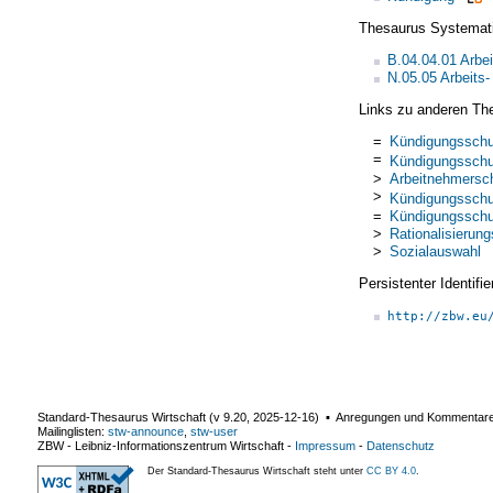
Thesaurus Systemat
B.04.04.01 Arbe
N.05.05 Arbeits-
Links zu anderen Th
=
Kündigungsschu
=
Kündigungsschu
>
Arbeitnehmersc
>
Kündigungsschu
=
Kündigungsschu
>
Rationalisierun
>
Sozialauswahl
Persistenter Identif
http://zbw.eu
Standard-Thesaurus Wirtschaft (v
9.20
,
2025-12-16
) ▪ Anregungen und Kommentar
Mailinglisten:
stw-announce
,
stw-user
ZBW - Leibniz-Informationszentrum Wirtschaft
-
Impressum
-
Datenschutz
Der Standard-Thesaurus Wirtschaft steht unter
CC BY 4.0
.