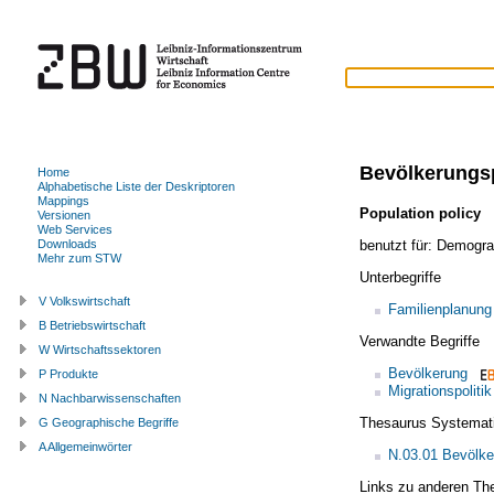
Bevölkerungsp
Home
Alphabetische Liste der Deskriptoren
Mappings
Population policy
(
Versionen
Web Services
benutzt für:
Demograf
Downloads
Mehr zum STW
Unterbegriffe
V Volkswirtschaft
Familienplanung
B Betriebswirtschaft
Verwandte Begriffe
W Wirtschaftssektoren
Bevölkerung
P Produkte
Migrationspolitik
N Nachbarwissenschaften
Thesaurus Systemat
G Geographische Begriffe
A Allgemeinwörter
N.03.01 Bevölke
Links zu anderen Th