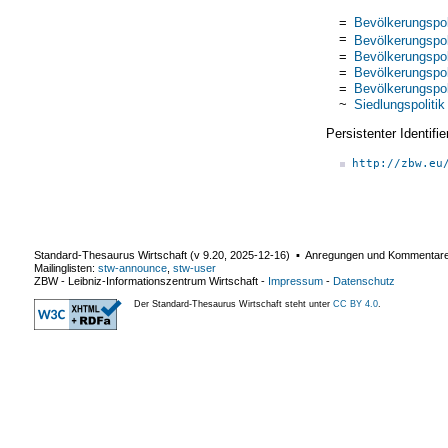
=
Bevölkerungspol
=
Bevölkerungspol
=
Bevölkerungspol
=
Bevölkerungspol
=
Bevölkerungspol
~
Siedlungspolitik
Persistenter Identif
http://zbw.eu
Standard-Thesaurus Wirtschaft (v
9.20
,
2025-12-16
) ▪ Anregungen und Kommentar
Mailinglisten:
stw-announce
,
stw-user
ZBW - Leibniz-Informationszentrum Wirtschaft
-
Impressum
-
Datenschutz
Der Standard-Thesaurus Wirtschaft steht unter
CC BY 4.0
.