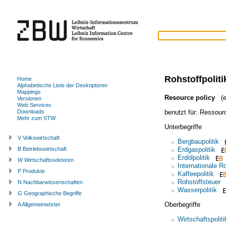
Rohstoffpoliti
Home
Alphabetische Liste der Deskriptoren
Mappings
Resource policy
(e
Versionen
Web Services
benutzt für:
Ressourc
Downloads
Mehr zum STW
Unterbegriffe
V Volkswirtschaft
Bergbaupolitik
Erdgaspolitik
B Betriebswirtschaft
Erdölpolitik
W Wirtschaftssektoren
Internationale Ro
P Produkte
Kaffeepolitik
Rohstoffsteuer
N Nachbarwissenschaften
Wasserpolitik
G Geographische Begriffe
Oberbegriffe
A Allgemeinwörter
Wirtschaftspoliti