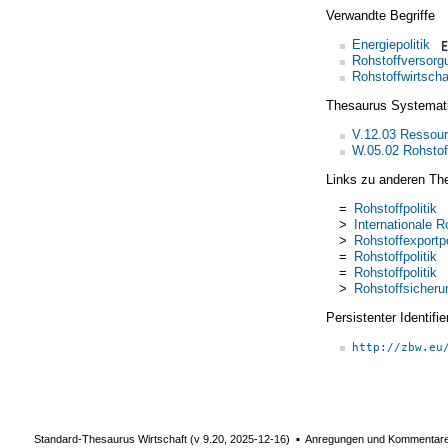
Verwandte Begriffe
Energiepolitik
Rohstoffversorg
Rohstoffwirtscha
Thesaurus Systemat
V.12.03 Ressou
W.05.02 Rohstoff
Links zu anderen Th
=
Rohstoffpolitik
>
Internationale Ro
>
Rohstoffexportpo
=
Rohstoffpolitik
=
Rohstoffpolitik
>
Rohstoffsicheru
Persistenter Identif
http://zbw.eu
Standard-Thesaurus Wirtschaft (v
9.20
,
2025-12-16
) ▪ Anregungen und Kommentar