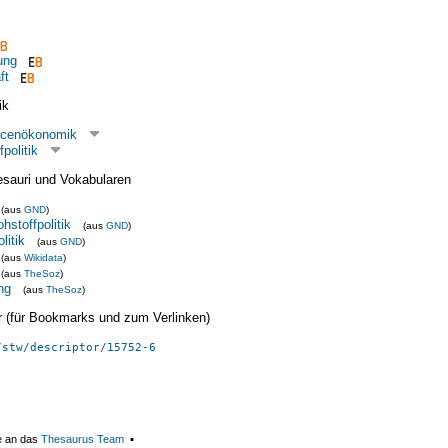
ung
ft
ik
rcenökonomik
politik
esauri und Vokabularen
(aus
GND
)
hstoffpolitik
(aus
GND
)
litik
(aus
GND
)
(aus
Wikidata
)
(aus
TheSoz
)
ng
(aus
TheSoz
)
ier (für Bookmarks und zum Verlinken)
/stw/descriptor/15752-6
e an das
Thesaurus Team
▪