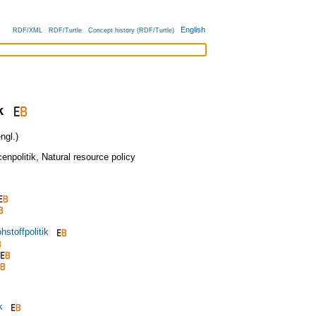
English
RDF/XML
RDF/Turtle
Concept history (RDF/Turtle)
k
ngl.)
enpolitik
,
Natural resource policy
hstoffpolitik
k