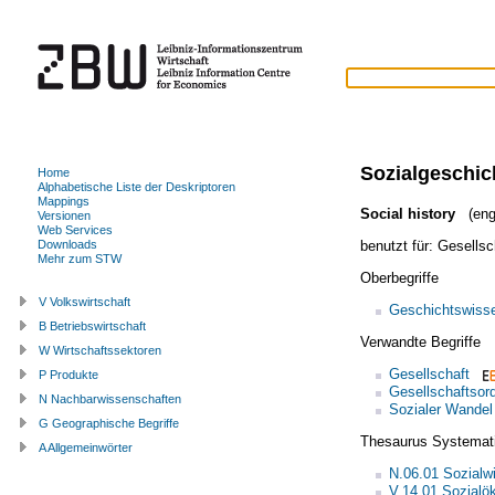
Sozialgeschic
Home
Alphabetische Liste der Deskriptoren
Mappings
Social history
(engl
Versionen
Web Services
benutzt für:
Gesellsc
Downloads
Mehr zum STW
Oberbegriffe
V Volkswirtschaft
Geschichtswiss
B Betriebswirtschaft
Verwandte Begriffe
W Wirtschaftssektoren
Gesellschaft
P Produkte
Gesellschaftsor
N Nachbarwissenschaften
Sozialer Wandel
G Geographische Begriffe
Thesaurus Systemat
A Allgemeinwörter
N.06.01 Sozialw
V.14.01 Sozialö