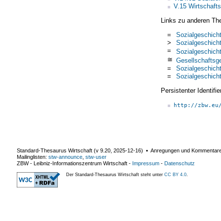
V.15 Wirtschaft
Links zu anderen Th
=
Sozialgeschich
>
Sozialgeschich
=
Sozialgeschich
≅
Gesellschaftsg
=
Sozialgeschich
=
Sozialgeschich
Persistenter Identif
http://zbw.eu
Standard-Thesaurus Wirtschaft (v
9.20
,
2025-12-16
) ▪ Anregungen und Kommentar
Mailinglisten:
stw-announce
,
stw-user
ZBW - Leibniz-Informationszentrum Wirtschaft
-
Impressum
-
Datenschutz
Der Standard-Thesaurus Wirtschaft steht unter
CC BY 4.0
.