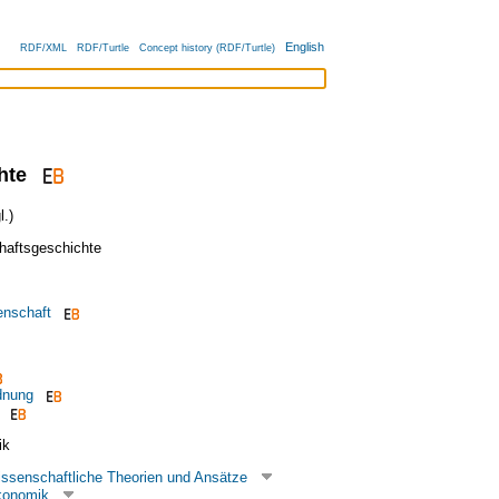
English
RDF/XML
RDF/Turtle
Concept history (RDF/Turtle)
hte
.)
haftsgeschichte
enschaft
dnung
ik
issenschaftliche Theorien und Ansätze
konomik