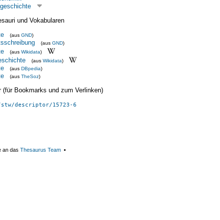
sgeschichte
esauri und Vokabularen
te
(aus
GND
)
tsschreibung
(aus
GND
)
te
(aus
Wikidata
)
eschichte
(aus
Wikidata
)
te
(aus
DBpedia
)
te
(aus
TheSoz
)
ier (für Bookmarks und zum Verlinken)
/stw/descriptor/15723-6
e an das
Thesaurus Team
▪