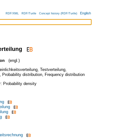
English
RDF/XML
RDF/Turtle
Concept history (RDF/Turtle)
erteilung
ion
(engl.)
inlichkeitsverteilung
,
Testverteilung
,
,
Probability distribution
,
Frequency distribution
r:
Probability density
ung
eilung
ilung
ng
eitsrechnung