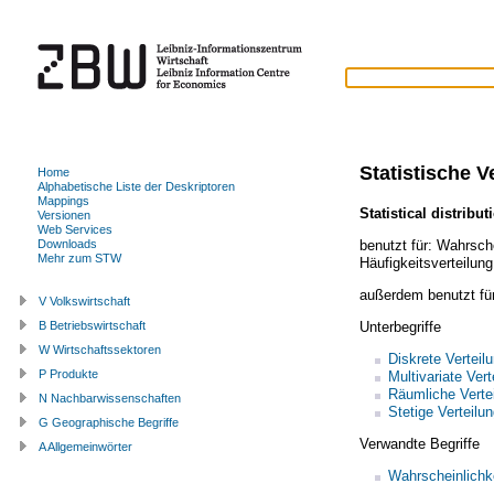
Statistische V
Home
Alphabetische Liste der Deskriptoren
Mappings
Statistical distribut
Versionen
Web Services
benutzt für:
Wahrsche
Downloads
Mehr zum STW
Häufigkeitsverteilung
außerdem benutzt fü
V Volkswirtschaft
Unterbegriffe
B Betriebswirtschaft
W Wirtschaftssektoren
Diskrete Verteil
P Produkte
Multivariate Vert
Räumliche Verte
N Nachbarwissenschaften
Stetige Verteilu
G Geographische Begriffe
Verwandte Begriffe
A Allgemeinwörter
Wahrscheinlichk