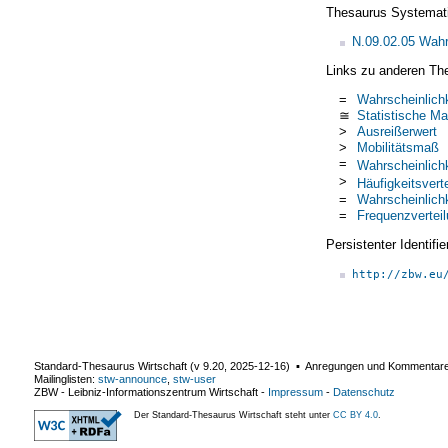
Thesaurus Systemat
N.09.02.05 Wahr
Links zu anderen Th
=
Wahrscheinlichk
≅
Statistische M
>
Ausreißerwert
>
Mobilitätsmaß
=
Wahrscheinlichk
>
Häufigkeitsvert
=
Wahrscheinlichk
=
Frequenzvertei
Persistenter Identif
http://zbw.eu
Standard-Thesaurus Wirtschaft (v
9.20
,
2025-12-16
) ▪ Anregungen und Kommentar
Mailinglisten:
stw-announce
,
stw-user
ZBW - Leibniz-Informationszentrum Wirtschaft
-
Impressum
-
Datenschutz
Der Standard-Thesaurus Wirtschaft steht unter
CC BY 4.0
.