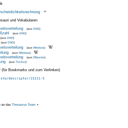
ik
scheinlichkeitsrechnung
esauri und Vokabularen
eitsverteilung
(aus
GND
)
aßzahl
(aus
GND
)
(aus
GND
)
(aus
GND
)
eitsverteilung
(aus
Wikidata
)
eilung
(aus
Wikidata
)
eitsverteilung
(aus
DBpedia
)
lung
(aus
TheSoz
)
ier (für Bookmarks und zum Verlinken)
/stw/descriptor/15211-5
e an das
Thesaurus Team
▪