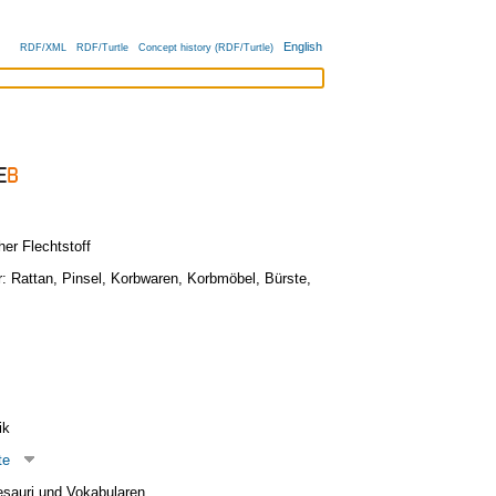
English
RDF/XML
RDF/Turtle
Concept history (RDF/Turtle)
her Flechtstoff
r:
Rattan
,
Pinsel
,
Korbwaren
,
Korbmöbel
,
Bürste
,
ik
te
esauri und Vokabularen