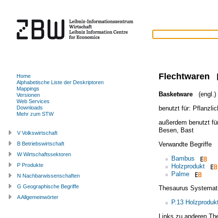
Flechtwaren
Home
Alphabetische Liste der Deskriptoren
Mappings
Basketware
(engl.)
Versionen
Web Services
benutzt für:
Pflanzlic
Downloads
Mehr zum STW
außerdem benutzt fü
Besen
,
Bast
V Volkswirtschaft
Verwandte Begriffe
B Betriebswirtschaft
W Wirtschaftssektoren
Bambus
P Produkte
Holzprodukt
Palme
N Nachbarwissenschaften
G Geographische Begriffe
Thesaurus Systemat
A Allgemeinwörter
P.13 Holzproduk
Links zu anderen Th