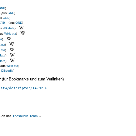
GND
)
(aus
GND
)
us
GND
)
rie
(aus
GND
)
us
Wikidata
)
aus
Wikidata
)
ta
)
data
)
data
)
data
)
data
)
(aus
Wikidata
)
s
DBpedia
)
ier (für Bookmarks und zum Verlinken)
/stw/descriptor/14792-6
e an das
Thesaurus Team
▪