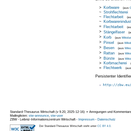
>
Korbware
(aus
~
Strohflechterei
~
Flechtarbeit
(a
~
Korbwarenindust
=
Flechtarbeit
(a
>
Stängelfaser
(
>
Korb
(aus
Wikida
>
Pinsel
(aus
Wiki
>
Besen
(aus
Wiki
>
Rattan
(aus
Wiki
>
Bürste
(aus
Wiki
>
Korbmacherei
=
Flechtwerk
(au
Persistenter Identif
http://zbw.eu
Standard-Thesaurus Wirtschaft (v
9.20
,
2025-12-16
) ▪ Anregungen und Kommentar
Mailinglisten:
stw-announce
,
stw-user
ZBW - Leibniz-Informationszentrum Wirtschaft
-
Impressum
-
Datenschutz
Der Standard-Thesaurus Wirtschaft steht unter
CC BY 4.0
.