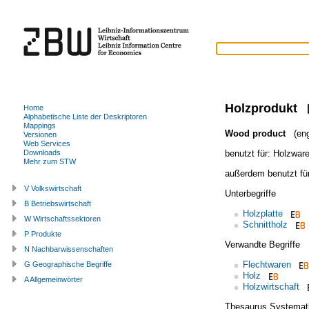
Holzprodukt
Home
Alphabetische Liste der Deskriptoren
Mappings
Wood product
(eng
Versionen
Web Services
benutzt für:
Holzwar
Downloads
Mehr zum STW
außerdem benutzt fü
V Volkswirtschaft
Unterbegriffe
B Betriebswirtschaft
Holzplatte
W Wirtschaftssektoren
Schnittholz
P Produkte
Verwandte Begriffe
N Nachbarwissenschaften
Flechtwaren
G Geographische Begriffe
Holz
A Allgemeinwörter
Holzwirtschaft
Thesaurus Systemat