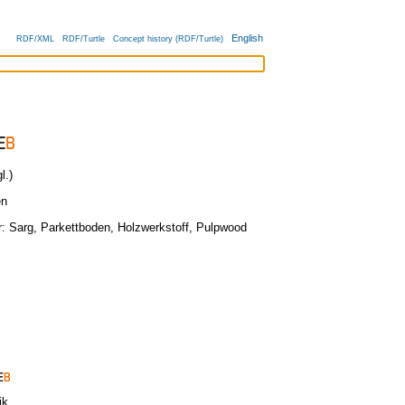
English
RDF/XML
RDF/Turtle
Concept history (RDF/Turtle)
l.)
en
r:
Sarg
,
Parkettboden
,
Holzwerkstoff
,
Pulpwood
ik