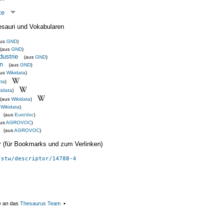
te
esauri und Vokabularen
aus
GND
)
(aus
GND
)
dustrie
(aus
GND
)
n
(aus
GND
)
aus
Wikidata
)
ata
)
kidata
)
(aus
Wikidata
)
s
Wikidata
)
(aus
EuroVoc
)
aus
AGROVOC
)
(aus
AGROVOC
)
ier (für Bookmarks und zum Verlinken)
/stw/descriptor/14788-4
e an das
Thesaurus Team
▪