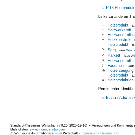
P.13 Holzproduk
Links zu anderen Th
=
Holzprodukt
(
~
Holzwerkstoff
~
Holzwerkstoffin
~
Holzkonstruktio
=
Holzprodukt
(
>
Sarg
(aus
Wikid
>
Parkett
(aus
Wi
>
Holzwerkstoff
>
Faserholz
(au
≅
Holzerzeugung
=
Holzprodukt
(
=
Holzproduktion
Persistenter Identif
http://zbw.eu
Standard-Thesaurus Wirtschaft (v
9.20
,
2025-12-16
) ▪ Anregungen und Kommentar
Mailinglisten:
stw-announce
,
stw-user
ZBW - Leibniz-Informationszentrum Wirtschaft
-
Impressum
-
Datenschutz