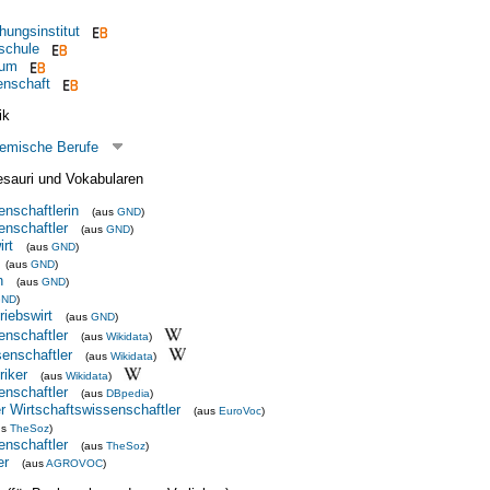
hungsinstitut
schule
ium
enschaft
ik
demische Berufe
esauri und Vokabularen
enschaftlerin
(aus
GND
)
enschaftler
(aus
GND
)
irt
(aus
GND
)
(aus
GND
)
n
(aus
GND
)
GND
)
riebswirt
(aus
GND
)
enschaftler
(aus
Wikidata
)
enschaftler
(aus
Wikidata
)
riker
(aus
Wikidata
)
enschaftler
(aus
DBpedia
)
r Wirtschaftswissenschaftler
(aus
EuroVoc
)
us
TheSoz
)
enschaftler
(aus
TheSoz
)
er
(aus
AGROVOC
)