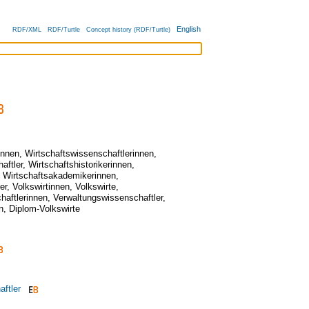
English
RDF/XML
RDF/Turtle
Concept history (RDF/Turtle)
nnen
,
Wirtschaftswissenschaftlerinnen
,
aftler
,
Wirtschaftshistorikerinnen
,
,
Wirtschaftsakademikerinnen
,
er
,
Volkswirtinnen
,
Volkswirte
,
haftlerinnen
,
Verwaltungswissenschaftler
,
n
,
Diplom-Volkswirte
ftler