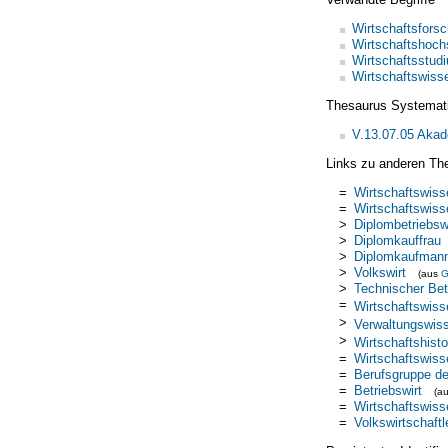
Wirtschaftsforsc
Wirtschaftshoch
Wirtschaftsstud
Wirtschaftswiss
Thesaurus Systemat
V.13.07.05 Aka
Links zu anderen Th
=
Wirtschaftswiss
=
Wirtschaftswiss
>
Diplombetriebsw
>
Diplomkauffrau
>
Diplomkaufman
>
Volkswirt
(aus
>
Technischer Bet
=
Wirtschaftswiss
>
Verwaltungswiss
>
Wirtschaftshisto
=
Wirtschaftswiss
=
Berufsgruppe de
=
Betriebswirt
(a
=
Wirtschaftswiss
=
Volkswirtschaftl