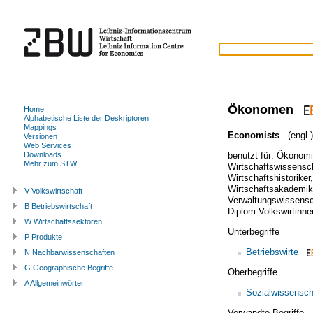
Ökonomen
Home
Alphabetische Liste der Deskriptoren
Mappings
Economists
(engl.)
Versionen
Web Services
benutzt für:
Ökonomi
Downloads
Mehr zum STW
Wirtschaftswissensch
Wirtschaftshistoriker
Wirtschaftsakademik
V Volkswirtschaft
Verwaltungswissensc
B Betriebswirtschaft
Diplom-Volkswirtinne
W Wirtschaftssektoren
Unterbegriffe
P Produkte
Betriebswirte
N Nachbarwissenschaften
G Geographische Begriffe
Oberbegriffe
A Allgemeinwörter
Sozialwissenscha
Verwandte Begriffe