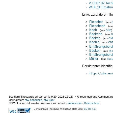
V.13.07.02 Tech
W.06.11 Ernähru
Links zu anderen Th
>
Fleischer
(aus
>
Fleischerin
(au
>
Koch
(aus
GND
)
>
Bäckerin
(aus
G
>
Bäcker
(aus
GN
>
Köchin
(aus
GN
=
Ernährungsberu
=
Bäcker
(aus
The
=
Ernährungsberu
>
Müller
(aus
TheS
Persistenter Identif
http://zbw.eu
Standard-Thesaurus Wirtschaft (v
9.20
,
2025-12-16
) ▪ Anregungen und Kommentar
Mailinglisten:
stw-announce
,
stw-user
ZBW - Leibniz-Informationszentrum Wirtschaft
-
Impressum
-
Datenschutz
Der Standard-Thesaurus Wirtschaft steht unter
CC BY 4.0
.