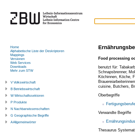
Ernährungsbe
Home
Alphabetische Liste der Deskriptoren
Mappings
Food processing o
Versionen
Web Services
benutzt für:
Tabakarb
Downloads
Mehr zum STW
Schnapsbrenner
,
Mol
Köchinnen
,
Köche
,
F
Brauereiarbeiterinnen
V Volkswirtschaft
cuisine
,
Butchers
,
Br
B Betriebswirtschaft
Oberbegriffe
W Wirtschaftssektoren
P Produkte
Fertigungsberuf
N Nachbarwissenschaften
Verwandte Begriffe
G Geographische Begriffe
Ernährungsindus
A Allgemeinwörter
Thesaurus Systemat