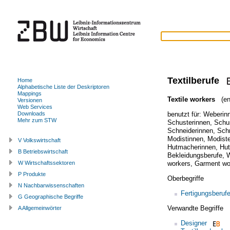
Textilberufe
Home
Alphabetische Liste der Deskriptoren
Mappings
Textile workers
(en
Versionen
Web Services
benutzt für:
Weberin
Downloads
Mehr zum STW
Schusterinnen
,
Schu
Schneiderinnen
,
Sch
Modistinnen
,
Modist
V Volkswirtschaft
Hutmacherinnen
,
Hu
B Betriebswirtschaft
Bekleidungsberufe
,
workers
,
Garment wo
W Wirtschaftssektoren
P Produkte
Oberbegriffe
N Nachbarwissenschaften
Fertigungsberuf
G Geographische Begriffe
Verwandte Begriffe
A Allgemeinwörter
Designer