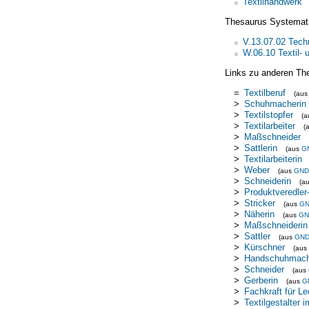
Textilhandwerk
Thesaurus Systemat
V.13.07.02 Tech
W.06.10 Textil- 
Links zu anderen Th
=
Textilberuf
(au
>
Schuhmacherin
>
Textilstopfer
(
>
Textilarbeiter
(
>
Maßschneider
>
Sattlerin
(aus
G
>
Textilarbeiterin
>
Weber
(aus
GND
>
Schneiderin
(a
>
Produktveredler-
>
Stricker
(aus
G
>
Näherin
(aus
GN
>
Maßschneiderin
>
Sattler
(aus
GN
>
Kürschner
(aus
>
Handschuhmach
>
Schneider
(aus
>
Gerberin
(aus
G
>
Fachkraft für Le
>
Textilgestalter