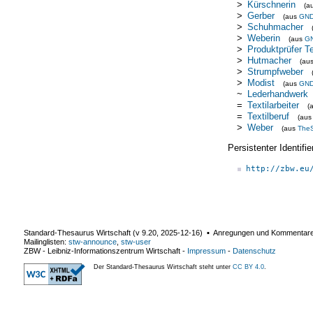
>
Kürschnerin
(a
>
Gerber
(aus
GN
>
Schuhmacher
>
Weberin
(aus
G
>
Produktprüfer Te
>
Hutmacher
(au
>
Strumpfweber
>
Modist
(aus
GN
~
Lederhandwerk
=
Textilarbeiter
(
=
Textilberuf
(au
>
Weber
(aus
The
Persistenter Identif
http://zbw.eu
Standard-Thesaurus Wirtschaft (v
9.20
,
2025-12-16
) ▪ Anregungen und Kommentar
Mailinglisten:
stw-announce
,
stw-user
ZBW - Leibniz-Informationszentrum Wirtschaft
-
Impressum
-
Datenschutz
Der Standard-Thesaurus Wirtschaft steht unter
CC BY 4.0
.