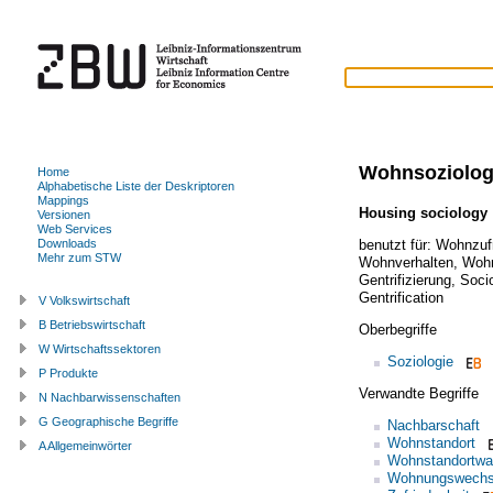
Wohnsoziolog
Home
Alphabetische Liste der Deskriptoren
Mappings
Housing sociology
Versionen
Web Services
benutzt für:
Wohnzufr
Downloads
Mehr zum STW
Wohnverhalten
,
Wohn
Gentrifizierung
,
Soci
Gentrification
V Volkswirtschaft
B Betriebswirtschaft
Oberbegriffe
W Wirtschaftssektoren
Soziologie
P Produkte
Verwandte Begriffe
N Nachbarwissenschaften
G Geographische Begriffe
Nachbarschaft
Wohnstandort
A Allgemeinwörter
Wohnstandortwa
Wohnungswechs