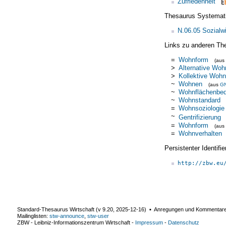
Zufriedenheit
Thesaurus Systemat
N.06.05 Sozialw
Links zu anderen Th
=
Wohnform
(aus
>
Alternative Woh
>
Kollektive Woh
~
Wohnen
(aus
G
~
Wohnflächenbed
~
Wohnstandard
=
Wohnsoziologie
~
Gentrifizierung
=
Wohnform
(aus
=
Wohnverhalten
Persistenter Identif
http://zbw.eu
Standard-Thesaurus Wirtschaft (v
9.20
,
2025-12-16
) ▪ Anregungen und Kommentar
Mailinglisten:
stw-announce
,
stw-user
ZBW - Leibniz-Informationszentrum Wirtschaft
-
Impressum
-
Datenschutz