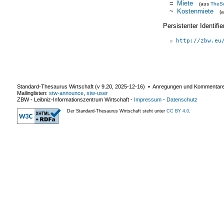
=
Miete
(aus
TheS
~
Kostenmiete
(
Persistenter Identif
http://zbw.eu
Standard-Thesaurus Wirtschaft (v
9.20
,
2025-12-16
) ▪ Anregungen und Kommentar
Mailinglisten:
stw-announce
,
stw-user
ZBW - Leibniz-Informationszentrum Wirtschaft
-
Impressum
-
Datenschutz
Der Standard-Thesaurus Wirtschaft steht unter
CC BY 4.0
.