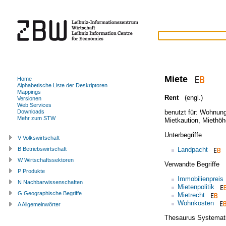
Miete
Home
Alphabetische Liste der Deskriptoren
Mappings
Rent
(engl.)
Versionen
Web Services
benutzt für:
Wohnung
Downloads
Mehr zum STW
Mietkaution
,
Miethöh
Unterbegriffe
V Volkswirtschaft
Landpacht
B Betriebswirtschaft
W Wirtschaftssektoren
Verwandte Begriffe
P Produkte
Immobilienpreis
N Nachbarwissenschaften
Mietenpolitik
G Geographische Begriffe
Mietrecht
Wohnkosten
A Allgemeinwörter
Thesaurus Systemat