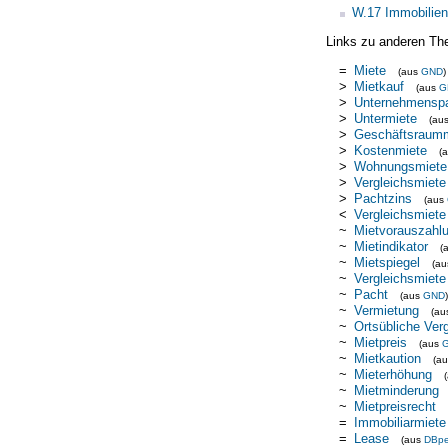
W.17 Immobilien
Links zu anderen Th
=
Miete
(aus
GND
)
>
Mietkauf
(aus
G
>
Unternehmensp
>
Untermiete
(au
>
Geschäftsraum
>
Kostenmiete
(
>
Wohnungsmiete
>
Vergleichsmiete
>
Pachtzins
(aus
<
Vergleichsmiete
~
Mietvorauszahl
~
Mietindikator
(
~
Mietspiegel
(a
~
Vergleichsmiete
~
Pacht
(aus
GND
)
~
Vermietung
(a
~
Ortsübliche Ver
~
Mietpreis
(aus
~
Mietkaution
(a
~
Mieterhöhung
~
Mietminderung
~
Mietpreisrecht
=
Immobiliarmiete
=
Lease
(aus
DBpe