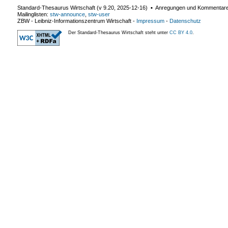
Standard-Thesaurus Wirtschaft (v
9.20
,
2025-12-16
) ▪ Anregungen und Kommentar
Mailinglisten:
stw-announce
,
stw-user
ZBW - Leibniz-Informationszentrum Wirtschaft
-
Impressum
-
Datenschutz
Der Standard-Thesaurus Wirtschaft steht unter
CC BY 4.0
.