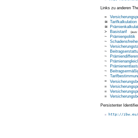
Links zu anderen Th
=
Versicherungsp
≅
Tarifkalkulation
≅
Prämienkalkula
>
Basistarif
(aus
~
Prämienpolitik
~
Schadensfreihei
~
Versicherungsta
~
Beitragserstatt
~
Prämiendifferen
~
Prämienangleic
~
Prämienentlast
~
Beitragsermäßi
~
Tarifbestimmun
=
Versicherungsbe
=
Versicherungsp
=
Versicherungsp
=
Versicherungsbe
Persistenter Identif
http://zbw.eu