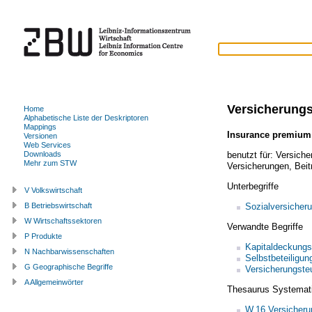
Versicherungs
Home
Alphabetische Liste der Deskriptoren
Mappings
Insurance premium
Versionen
Web Services
benutzt für:
Versicher
Downloads
Mehr zum STW
Versicherungen
,
Beit
Unterbegriffe
V Volkswirtschaft
Sozialversicheru
B Betriebswirtschaft
W Wirtschaftssektoren
Verwandte Begriffe
P Produkte
Kapitaldeckungs
N Nachbarwissenschaften
Selbstbeteiligun
G Geographische Begriffe
Versicherungste
A Allgemeinwörter
Thesaurus Systemat
W.16 Versicheru