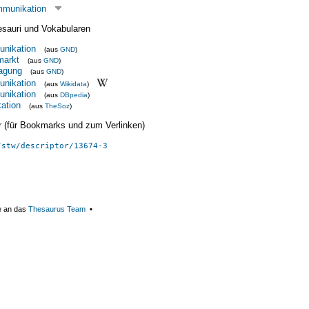
mmunikation
esauri und Vokabularen
nikation
(aus
GND
)
markt
(aus
GND
)
ragung
(aus
GND
)
nikation
(aus
Wikidata
)
nikation
(aus
DBpedia
)
ation
(aus
TheSoz
)
ier (für Bookmarks und zum Verlinken)
/stw/descriptor/13674-3
e an das
Thesaurus Team
▪