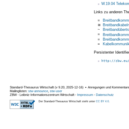
W.19.04 Teleko
Links zu anderen Th
=
Breitbandkommu
≅
Breitbandkabel
~
Breitbandübert
=
Breitbandkommu
=
Breitbandkommu
=
Kabelkommunik
Persistenter Identif
http://zbw.eu
Standard-Thesaurus Wirtschaft (v
9.20
,
2025-12-16
) ▪ Anregungen und Kommentar
Mailinglisten:
stw-announce
,
stw-user
ZBW - Leibniz-Informationszentrum Wirtschaft
-
Impressum
-
Datenschutz
Der Standard-Thesaurus Wirtschaft steht unter
CC BY 4.0
.