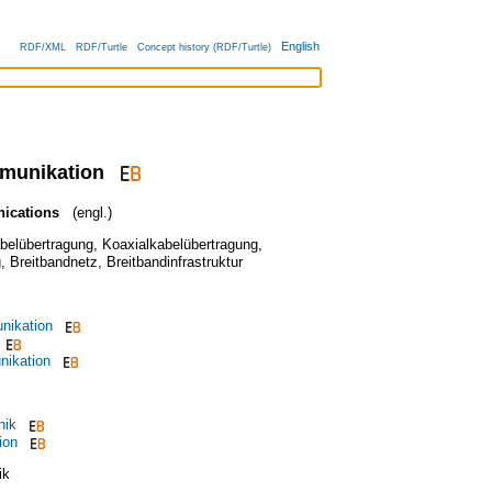
English
RDF/XML
RDF/Turtle
Concept history (RDF/Turtle)
munikation
ications
(engl.)
belübertragung
,
Koaxialkabelübertragung
,
g
,
Breitbandnetz
,
Breitbandinfrastruktur
nikation
nikation
nik
ion
ik