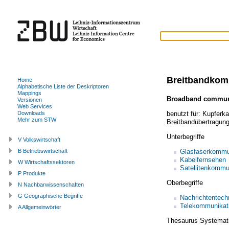
Breitbandkom
Home
Alphabetische Liste der Deskriptoren
Mappings
Broadband commun
Versionen
Web Services
benutzt für:
Kupferka
Downloads
Mehr zum STW
Breitbandübertragun
Unterbegriffe
V Volkswirtschaft
Glasfaserkommu
B Betriebswirtschaft
Kabelfernsehen
W Wirtschaftssektoren
Satellitenkommu
P Produkte
Oberbegriffe
N Nachbarwissenschaften
G Geographische Begriffe
Nachrichtentech
Telekommunikat
A Allgemeinwörter
Thesaurus Systemat