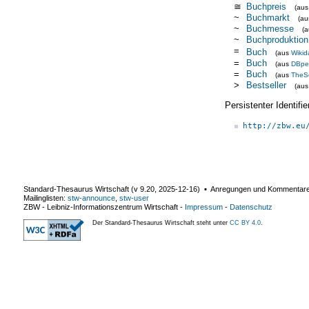
≅
Buchpreis
(au
~
Buchmarkt
(a
~
Buchmesse
(
~
Buchproduktion
=
Buch
(aus
Wikid
=
Buch
(aus
DBpe
=
Buch
(aus
TheS
>
Bestseller
(au
Persistenter Identif
http://zbw.eu
Standard-Thesaurus Wirtschaft (v
9.20
,
2025-12-16
) ▪ Anregungen und Kommentar
Mailinglisten:
stw-announce
,
stw-user
ZBW - Leibniz-Informationszentrum Wirtschaft
-
Impressum
-
Datenschutz
Der Standard-Thesaurus Wirtschaft steht unter
CC BY 4.0
.