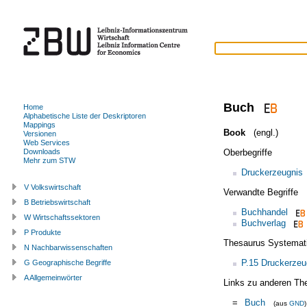
Buch
Home
Alphabetische Liste der Deskriptoren
Mappings
Book
(engl.)
Versionen
Web Services
Oberbegriffe
Downloads
Mehr zum STW
Druckerzeugnis
V Volkswirtschaft
Verwandte Begriffe
B Betriebswirtschaft
Buchhandel
W Wirtschaftssektoren
Buchverlag
P Produkte
Thesaurus Systemat
N Nachbarwissenschaften
P.15 Druckerzeu
G Geographische Begriffe
A Allgemeinwörter
Links zu anderen Th
=
Buch
(aus
GND
)