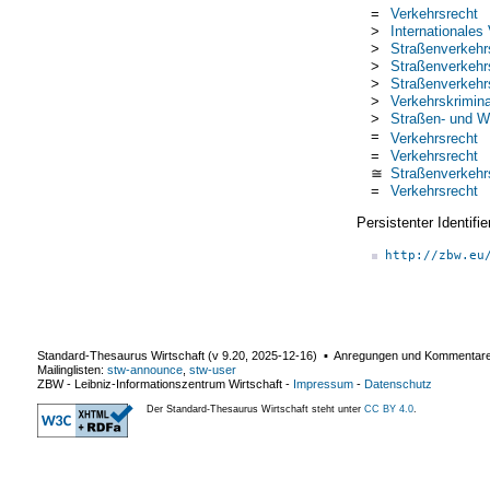
=
Verkehrsrecht
>
Internationales
>
Straßenverkehr
>
Straßenverkehr
>
Straßenverkehr
>
Verkehrskrimina
>
Straßen- und W
=
Verkehrsrecht
=
Verkehrsrecht
≅
Straßenverkehr
=
Verkehrsrecht
Persistenter Identif
http://zbw.eu
Standard-Thesaurus Wirtschaft (v
9.20
,
2025-12-16
) ▪ Anregungen und Kommentar
Mailinglisten:
stw-announce
,
stw-user
ZBW - Leibniz-Informationszentrum Wirtschaft
-
Impressum
-
Datenschutz
Der Standard-Thesaurus Wirtschaft steht unter
CC BY 4.0
.