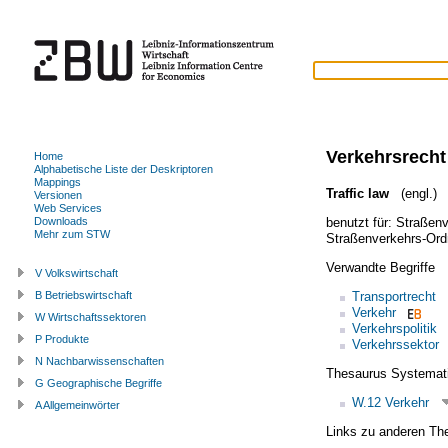
Verkehrsrecht
Home
Alphabetische Liste der Deskriptoren
Mappings
Traffic law
(engl.)
Versionen
Web Services
benutzt für:
Straßenv
Downloads
Mehr zum STW
Straßenverkehrs-Or
Verwandte Begriffe
V Volkswirtschaft
Transportrecht
B Betriebswirtschaft
Verkehr
W Wirtschaftssektoren
Verkehrspolitik
P Produkte
Verkehrssektor
N Nachbarwissenschaften
Thesaurus Systemat
G Geographische Begriffe
W.12 Verkehr
A Allgemeinwörter
Links zu anderen Th