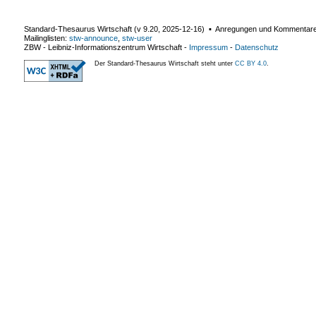
Standard-Thesaurus Wirtschaft (v
9.20
,
2025-12-16
) ▪ Anregungen und Kommentar
Mailinglisten:
stw-announce
,
stw-user
ZBW - Leibniz-Informationszentrum Wirtschaft
-
Impressum
-
Datenschutz
Der Standard-Thesaurus Wirtschaft steht unter
CC BY 4.0
.