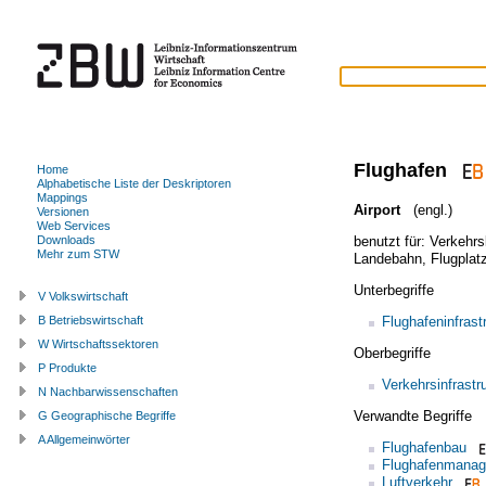
Flughafen
Home
Alphabetische Liste der Deskriptoren
Mappings
Airport
(engl.)
Versionen
Web Services
benutzt für:
Verkehrs
Downloads
Mehr zum STW
Landebahn
,
Flugplat
Unterbegriffe
V Volkswirtschaft
Flughafeninfrast
B Betriebswirtschaft
W Wirtschaftssektoren
Oberbegriffe
P Produkte
Verkehrsinfrastr
N Nachbarwissenschaften
Verwandte Begriffe
G Geographische Begriffe
A Allgemeinwörter
Flughafenbau
Flughafenmana
Luftverkehr