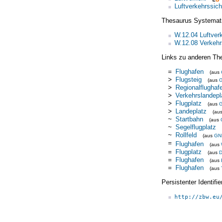
Luftverkehrssich
Thesaurus Systemat
W.12.04 Luftver
W.12.08 Verkehrs
Links zu anderen Th
=
Flughafen
(aus
>
Flugsteig
(aus
>
Regionalflughaf
>
Verkehrslandepl
>
Flugplatz
(aus
>
Landeplatz
(au
~
Startbahn
(aus
~
Segelflugplatz
~
Rollfeld
(aus
GN
=
Flughafen
(aus
=
Flugplatz
(aus
D
=
Flughafen
(aus
=
Flughafen
(aus
Persistenter Identif
http://zbw.eu