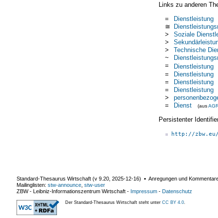
Links zu anderen Th
=
Dienstleistung
≅
Dienstleistung
>
Soziale Dienstl
>
Sekundärleistu
>
Technische Die
~
Dienstleistung
=
Dienstleistung
=
Dienstleistung
=
Dienstleistung
=
Dienstleistung
>
personenbezoge
=
Dienst
(aus
AG
Persistenter Identif
http://zbw.eu
Standard-Thesaurus Wirtschaft (v
9.20
,
2025-12-16
) ▪ Anregungen und Kommentar
Mailinglisten:
stw-announce
,
stw-user
ZBW - Leibniz-Informationszentrum Wirtschaft
-
Impressum
-
Datenschutz
Der Standard-Thesaurus Wirtschaft steht unter
CC BY 4.0
.