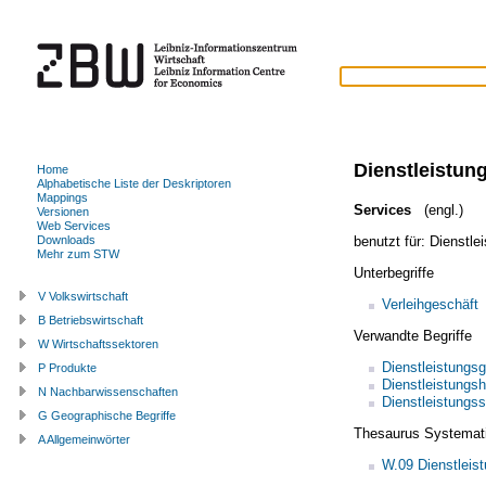
Dienstleistun
Home
Alphabetische Liste der Deskriptoren
Mappings
Services
(engl.)
Versionen
Web Services
benutzt für:
Dienstle
Downloads
Mehr zum STW
Unterbegriffe
V Volkswirtschaft
Verleihgeschäft
B Betriebswirtschaft
Verwandte Begriffe
W Wirtschaftssektoren
Dienstleistungsg
P Produkte
Dienstleistungs
N Nachbarwissenschaften
Dienstleistungss
G Geographische Begriffe
Thesaurus Systemat
A Allgemeinwörter
W.09 Dienstleis