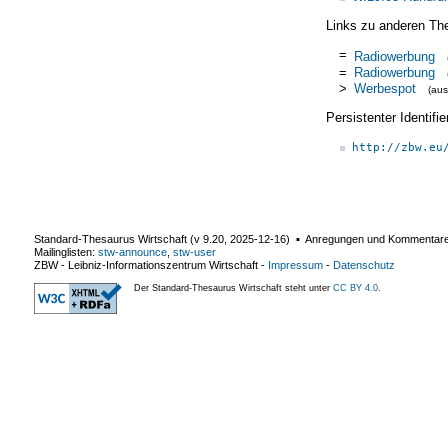
Links zu anderen Th
=
Radiowerbung
=
Radiowerbung
>
Werbespot
(au
Persistenter Identif
http://zbw.eu
Standard-Thesaurus Wirtschaft (v
9.20
,
2025-12-16
) ▪ Anregungen und Kommentar
Mailinglisten:
stw-announce
,
stw-user
ZBW - Leibniz-Informationszentrum Wirtschaft
-
Impressum
-
Datenschutz
Der Standard-Thesaurus Wirtschaft steht unter
CC BY 4.0
.