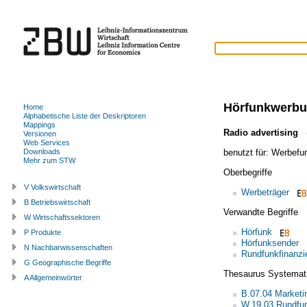
Hörfunkwerb
Home
Alphabetische Liste der Deskriptoren
Mappings
Radio advertising
(
Versionen
Web Services
benutzt für:
Werbefu
Downloads
Mehr zum STW
Oberbegriffe
V Volkswirtschaft
Werbeträger
B Betriebswirtschaft
Verwandte Begriffe
W Wirtschaftssektoren
Hörfunk
P Produkte
Hörfunksender
N Nachbarwissenschaften
Rundfunkfinanzi
G Geographische Begriffe
Thesaurus Systemat
A Allgemeinwörter
B.07.04 Market
W.19.03 Rundfu