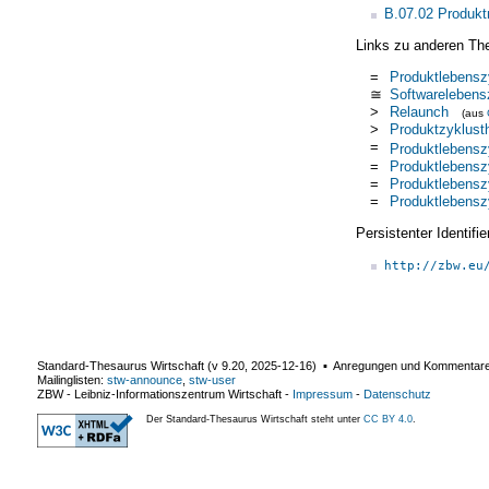
B.07.02 Produk
Links zu anderen Th
=
Produktlebensz
≅
Softwarelebens
>
Relaunch
(aus
>
Produktzyklust
=
Produktlebensz
=
Produktlebensz
=
Produktlebensz
=
Produktlebensz
Persistenter Identif
http://zbw.eu
Standard-Thesaurus Wirtschaft (v
9.20
,
2025-12-16
) ▪ Anregungen und Kommentar
Mailinglisten:
stw-announce
,
stw-user
ZBW - Leibniz-Informationszentrum Wirtschaft
-
Impressum
-
Datenschutz
Der Standard-Thesaurus Wirtschaft steht unter
CC BY 4.0
.