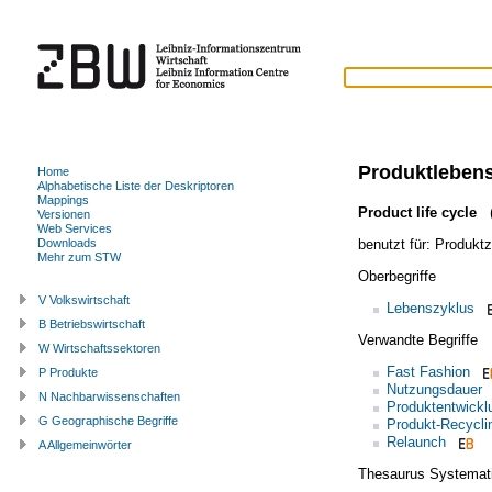
Produktleben
Home
Alphabetische Liste der Deskriptoren
Mappings
Product life cycle
(
Versionen
Web Services
benutzt für:
Produktz
Downloads
Mehr zum STW
Oberbegriffe
V Volkswirtschaft
Lebenszyklus
B Betriebswirtschaft
Verwandte Begriffe
W Wirtschaftssektoren
Fast Fashion
P Produkte
Nutzungsdauer
N Nachbarwissenschaften
Produktentwickl
G Geographische Begriffe
Produkt-Recycli
Relaunch
A Allgemeinwörter
Thesaurus Systemat