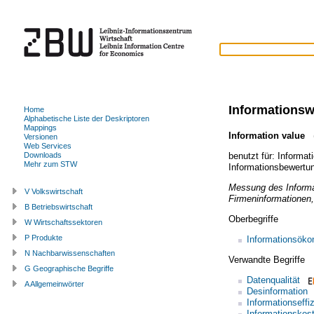
Informationsw
Home
Alphabetische Liste der Deskriptoren
Mappings
Information value
(
Versionen
Web Services
benutzt für:
Informat
Downloads
Mehr zum STW
Informationsbewertu
Messung des Informa
V Volkswirtschaft
Firmeninformationen,
B Betriebswirtschaft
Oberbegriffe
W Wirtschaftssektoren
P Produkte
Informationsöko
N Nachbarwissenschaften
Verwandte Begriffe
G Geographische Begriffe
Datenqualität
A Allgemeinwörter
Desinformation
Informationseffi
Informationskos