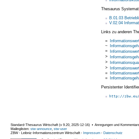
Thesaurus Systemat
B.01.03 Betrieb
V.02.04 Informa
Links zu anderen Th
=
Informationswer
~
Informationsgeh
=
Informationswer
>
Informationsgeh
>
Informationsqual
>
Informationswer
=
Informationswer
=
Informationsgeh
Persistenter Identif
http://zbw.eu
Standard-Thesaurus Wirtschaft (v
9.20
,
2025-12-16
) ▪ Anregungen und Kommentar
Mailinglisten:
stw-announce
,
stw-user
ZBW - Leibniz-Informationszentrum Wirtschaft
-
Impressum
-
Datenschutz