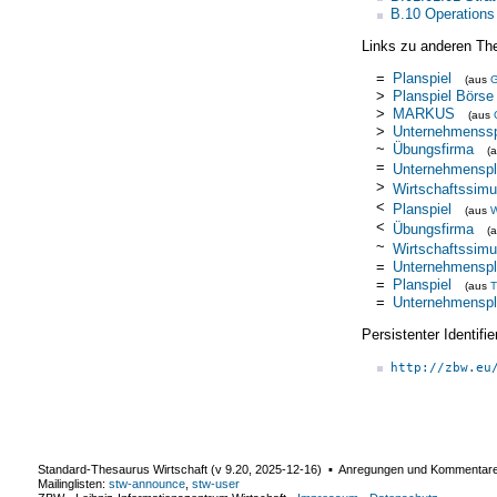
B.10 Operations
Links zu anderen Th
=
Planspiel
(aus
>
Planspiel Börse
>
MARKUS
(aus
>
Unternehmenssp
~
Übungsfirma
(
=
Unternehmenspl
>
Wirtschaftssimu
<
Planspiel
(aus
W
<
Übungsfirma
(
~
Wirtschaftssimu
=
Unternehmenspl
=
Planspiel
(aus
T
=
Unternehmenspl
Persistenter Identif
http://zbw.eu
Standard-Thesaurus Wirtschaft (v
9.20
,
2025-12-16
) ▪ Anregungen und Kommentar
Mailinglisten:
stw-announce
,
stw-user