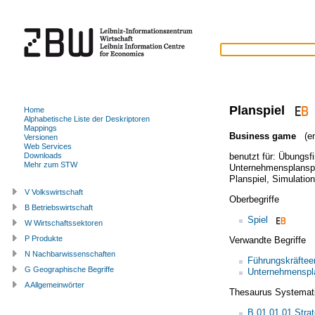
Planspiel
Home
Alphabetische Liste der Deskriptoren
Mappings
Business game
(en
Versionen
Web Services
benutzt für:
Übungsf
Downloads
Mehr zum STW
Unternehmensplansp
Planspiel
,
Simulatio
V Volkswirtschaft
Oberbegriffe
B Betriebswirtschaft
Spiel
W Wirtschaftssektoren
P Produkte
Verwandte Begriffe
N Nachbarwissenschaften
Führungskräftee
G Geographische Begriffe
Unternehmenspl
A Allgemeinwörter
Thesaurus Systemat
B.01.01.01 Str