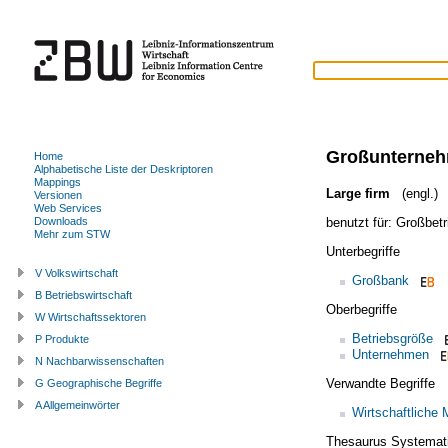
Großunterne
Home
Alphabetische Liste der Deskriptoren
Mappings
Large firm
(engl.)
Versionen
Web Services
benutzt für:
Großbetr
Downloads
Mehr zum STW
Unterbegriffe
V Volkswirtschaft
Großbank
B Betriebswirtschaft
Oberbegriffe
W Wirtschaftssektoren
Betriebsgröße
P Produkte
Unternehmen
N Nachbarwissenschaften
Verwandte Begriffe
G Geographische Begriffe
A Allgemeinwörter
Wirtschaftliche 
Thesaurus Systemat