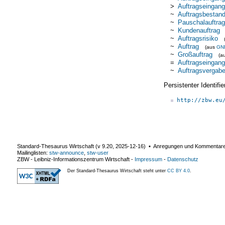
>
Auftragseingan
~
Auftragsbestan
~
Pauschalauftrag
~
Kundenauftrag
~
Auftragsrisiko
~
Auftrag
(aus
GN
~
Großauftrag
(a
=
Auftragseingang
~
Auftragsvergab
Persistenter Identif
http://zbw.eu
Standard-Thesaurus Wirtschaft (v
9.20
,
2025-12-16
) ▪ Anregungen und Kommentar
Mailinglisten:
stw-announce
,
stw-user
ZBW - Leibniz-Informationszentrum Wirtschaft
-
Impressum
-
Datenschutz
Der Standard-Thesaurus Wirtschaft steht unter
CC BY 4.0
.