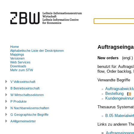
Auftragseing
Home
Alphabetische Liste der Deskriptoren
Mappings
New orders
(engl.)
Versionen
Web Services
benutzt für:
Auftrags
Downloads
Mehr zum STW
flow
,
Order backlog
,
Verwandte Begriffe
V Volkswirtschaft
Auftragsabwickl
B Betriebswirtschaft
Bestellung
W Wirtschaftssektoren
Kundengewinnu
P Produkte
Thesaurus Systemat
N Nachbarwissenschaften
G Geographische Begriffe
B.05 Materialwir
A Allgemeinwörter
Links zu anderen Th
=
Auftragseingang