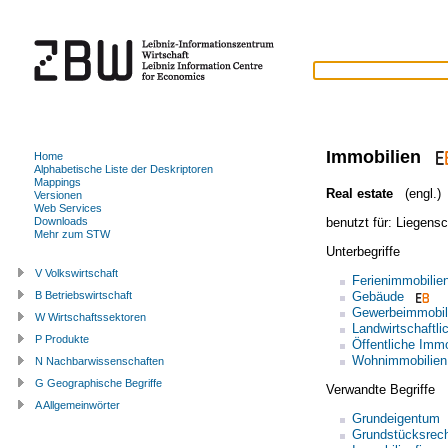
Immobilien
Home
Alphabetische Liste der Deskriptoren
Mappings
Real estate
(engl.)
Versionen
Web Services
benutzt für:
Liegensc
Downloads
Mehr zum STW
Unterbegriffe
V Volkswirtschaft
Ferienimmobilie
Gebäude
B Betriebswirtschaft
Gewerbeimmobil
W Wirtschaftssektoren
Landwirtschaftli
P Produkte
Öffentliche Immo
Wohnimmobilien
N Nachbarwissenschaften
G Geographische Begriffe
Verwandte Begriffe
A Allgemeinwörter
Grundeigentum
Grundstücksrec