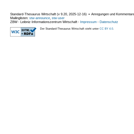
Standard-Thesaurus Wirtschaft (v
9.20
,
2025-12-16
) ▪ Anregungen und Kommentar
Mailinglisten:
stw-announce
,
stw-user
ZBW - Leibniz-Informationszentrum Wirtschaft
-
Impressum
-
Datenschutz
Der Standard-Thesaurus Wirtschaft steht unter
CC BY 4.0
.