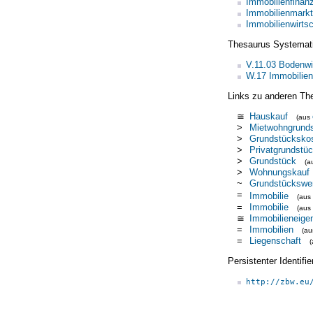
Immobilienfinan
Immobilienmarkt
Immobilienwirtsc
Thesaurus Systemat
V.11.03 Bodenwi
W.17 Immobilien
Links zu anderen Th
≅
Hauskauf
(aus
>
Mietwohngrund
>
Grundstücksko
>
Privatgrundstü
>
Grundstück
(a
>
Wohnungskauf
~
Grundstückswe
=
Immobilie
(aus
=
Immobilie
(aus
≅
Immobilieneige
=
Immobilien
(a
=
Liegenschaft
Persistenter Identif
http://zbw.eu