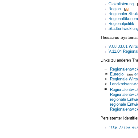
Glokalisierung
Region
Regionaler Stru
Regionalökonom
Regionalpolitik
Stadtentwicklun
Thesaurus Systemat
V.08.03.01 Wirts
V.11.04 Regiona
Links zu anderen Th
=
Regionalentwic
≅
Euregio
(aus
G
>
Regionale Wirt
>
Landkreisentwi
=
Regionalentwic
=
Regionalentwic
=
regionale Entwi
=
regionale Entwi
=
Regionalentwic
Persistenter Identif
http://zbw.eu