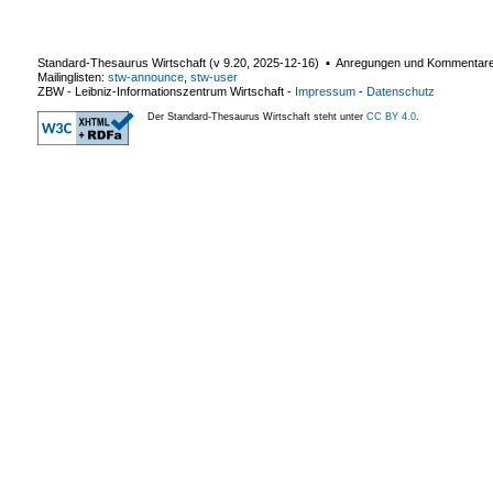
Standard-Thesaurus Wirtschaft (v
9.20
,
2025-12-16
) ▪ Anregungen und Kommentar
Mailinglisten:
stw-announce
,
stw-user
ZBW - Leibniz-Informationszentrum Wirtschaft
-
Impressum
-
Datenschutz
Der Standard-Thesaurus Wirtschaft steht unter
CC BY 4.0
.