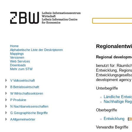
Regionalentw
Home
Alphabetische Liste der Deskriptoren
Mappings
Regional developm
Versionen
Web Services
benutzt für:
Räumlich
Downloads
Mehr zum STW
Entwicklung
,
Regiona
Entwicklungsgesells
development agency
V Volkswirtschaft
B Betriebswirtschaft
Unterbegriffe
W Wirtschaftssektoren
Ländliche Entwi
P Produkte
Nachhaltige Reg
N Nachbarwissenschaften
Oberbegriffe
G Geographische Begriffe
Entwicklung
A Allgemeinwörter
Verwandte Begriffe