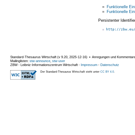
=
Funktionelle Ei
=
Funktionelle Ei
Persistenter Identif
http://zbw.eu
Standard-Thesaurus Wirtschaft (v
9.20
,
2025-12-16
) ▪ Anregungen und Kommentar
Mailinglisten:
stw-announce
,
stw-user
ZBW - Leibniz-Informationszentrum Wirtschaft
-
Impressum
-
Datenschutz
Der Standard-Thesaurus Wirtschaft steht unter
CC BY 4.0
.