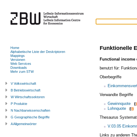
Funktionelle 
Home
Alphabetische Liste der Deskriptoren
Mappings
Functional income d
Versionen
Web Services
benutzt für:
Funktion
Downloads
Mehr zum STW
Oberbegriffe
V Volkswirtschaft
Einkommensvert
B Betriebswirtschaft
Verwandte Begriffe
W Wirtschaftssektoren
Gewinnquote
P Produkte
Lohnquote
N Nachbarwissenschaften
Thesaurus Systemat
G Geographische Begriffe
A Allgemeinwörter
V.03.05 Einkomm
Links zu anderen Th