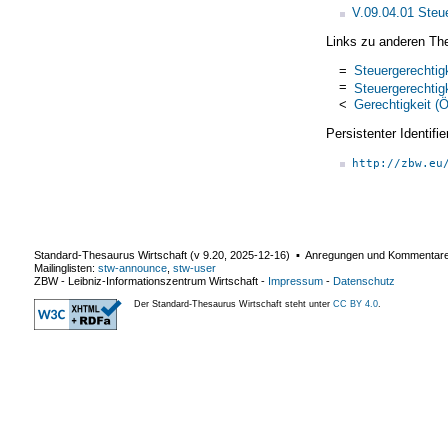
V.09.04.01 Steue
Links zu anderen Th
=
Steuergerechtig
=
Steuergerechtig
<
Gerechtigkeit (
Persistenter Identif
http://zbw.eu
Standard-Thesaurus Wirtschaft (v
9.20
,
2025-12-16
) ▪ Anregungen und Kommentar
Mailinglisten:
stw-announce
,
stw-user
ZBW - Leibniz-Informationszentrum Wirtschaft
-
Impressum
-
Datenschutz
Der Standard-Thesaurus Wirtschaft steht unter
CC BY 4.0
.