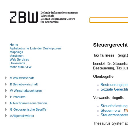
Steuergerecht
Home
Alphabetische Liste der Deskriptoren
Mappings
Tax fairness
(engl.)
Versionen
Web Services
benutzt für:
Steuerli
Downloads
Mehr zum STW
Besteuerung
,
Tax jus
Oberbegriffe
V Volkswirtschaft
Besteuerungspri
B Betriebswirtschaft
Soziale Gerechti
W Wirtschaftssektoren
P Produkte
Verwandte Begriffe
N Nachbarwissenschaften
Steuerbelastung
G Geographische Begriffe
Steuermoral
Steuertranspare
A Allgemeinwörter
Thesaurus Systemat