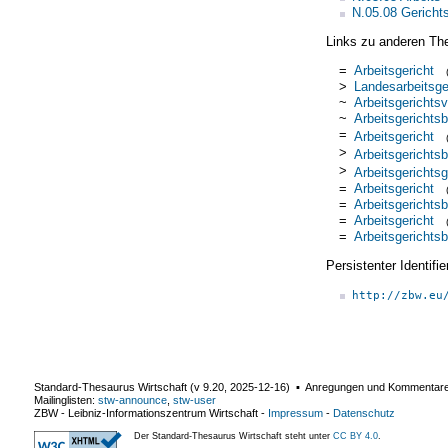
N.05.08 Gericht
Links zu anderen Th
=
Arbeitsgericht
>
Landesarbeitsge
~
Arbeitsgerichtsv
~
Arbeitsgerichtsb
=
Arbeitsgericht
>
Arbeitsgerichtsb
>
Arbeitsgerichts
=
Arbeitsgericht
=
Arbeitsgerichtsb
=
Arbeitsgericht
=
Arbeitsgerichtsb
Persistenter Identif
http://zbw.eu
Standard-Thesaurus Wirtschaft (v
9.20
,
2025-12-16
) ▪ Anregungen und Kommentar
Mailinglisten:
stw-announce
,
stw-user
ZBW - Leibniz-Informationszentrum Wirtschaft
-
Impressum
-
Datenschutz
Der Standard-Thesaurus Wirtschaft steht unter
CC BY 4.0
.