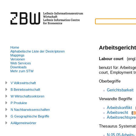
Arbeitsgericht
Home
Alphabetische Liste der Deskriptoren
Mappings
Labour court
(engl.
Versionen
Web Services
benutzt für:
Arbeitsg
Downloads
Mehr zum STW
court
,
Employment tr
Oberbegriffe
V Volkswirtschaft
Gerichtsbarkeit
B Betriebswirtschaft
W Wirtschaftssektoren
Verwandte Begriffe
P Produkte
Arbeitskonflikt
N Nachbarwissenschaften
Arbeitsrecht
G Geographische Begriffe
Arbeitsrechtspr
A Allgemeinwörter
Thesaurus Systemat
N.05.05 Arbeits-