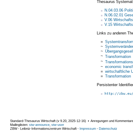
Thesaurus Systemat
N.04.03.06 Polit
N.06.02.01 Gese
V.06 Wirtschaft
V.15 Wirtschaft
Links zu anderen Th
=
Systemtransfor
~
Systemverände
~
Übergangsgesel
~
Transformation
~
Transformation
~
economic transf
=
wirtschaftliche 
=
Transformation
Persistenter Identif
http://zbw.eu
Standard-Thesaurus Wirtschaft (v
9.20
,
2025-12-16
) ▪ Anregungen und Kommentar
Mailinglisten:
stw-announce
,
stw-user
ZBW - Leibniz-Informationszentrum Wirtschaft
-
Impressum
-
Datenschutz