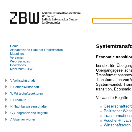
Systemtransf
Home
Alphabetische Liste der Deskriptoren
Mappings
Economic transitio
Versionen
Web Services
benutzt für:
Übergan
Downloads
Mehr zum STW
Übergangsgesellscha
Transformationsproz
Transformation von 
V Volkswirtschaft
Systemwandel
,
Trans
B Betriebswirtschaft
transition
,
Economic 
W Wirtschaftssektoren
Verwandte Begriffe
P Produkte
Gesellschaftsor
N Nachbarwissenschaften
Politischer Wand
G Geographische Begriffe
Transformations
A Allgemeinwörter
Voucher-Privatis
Wirtschaftsordn