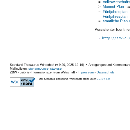
=
Volkswirtschaft
>
Monnet-Plan
(
=
Fünfjahresplan
=
Fünfjahresplan
=
staatliche Plan
Persistenter Identif
http://zbw.eu
Standard-Thesaurus Wirtschaft (v
9.20
,
2025-12-16
) ▪ Anregungen und Kommentar
Mailinglisten:
stw-announce
,
stw-user
ZBW - Leibniz-Informationszentrum Wirtschaft
-
Impressum
-
Datenschutz
Der Standard-Thesaurus Wirtschaft steht unter
CC BY 4.0
.