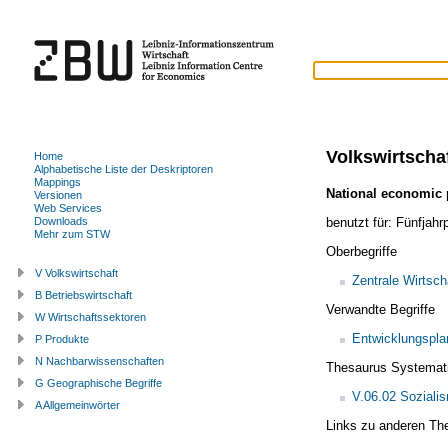
Volkswirtscha
Home
Alphabetische Liste der Deskriptoren
Mappings
National economic 
Versionen
Web Services
benutzt für:
Fünfjahr
Downloads
Mehr zum STW
Oberbegriffe
V Volkswirtschaft
Zentrale Wirtsch
B Betriebswirtschaft
Verwandte Begriffe
W Wirtschaftssektoren
Entwicklungspl
P Produkte
N Nachbarwissenschaften
Thesaurus Systemat
G Geographische Begriffe
V.06.02 Soziali
A Allgemeinwörter
Links zu anderen Th