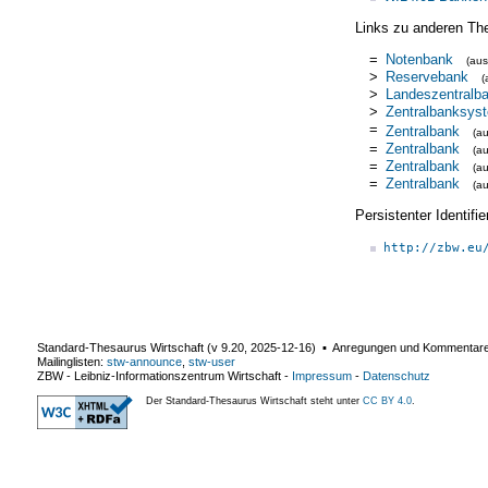
Links zu anderen Th
=
Notenbank
(au
>
Reservebank
(
>
Landeszentralb
>
Zentralbanksys
=
Zentralbank
(a
=
Zentralbank
(a
=
Zentralbank
(a
=
Zentralbank
(a
Persistenter Identif
http://zbw.eu
Standard-Thesaurus Wirtschaft (v
9.20
,
2025-12-16
) ▪ Anregungen und Kommentar
Mailinglisten:
stw-announce
,
stw-user
ZBW - Leibniz-Informationszentrum Wirtschaft
-
Impressum
-
Datenschutz
Der Standard-Thesaurus Wirtschaft steht unter
CC BY 4.0
.