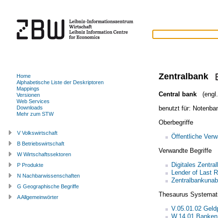
Zentralbank
Home
Alphabetische Liste der Deskriptoren
Mappings
Central bank
(engl.
Versionen
Web Services
benutzt für:
Notenba
Downloads
Mehr zum STW
Oberbegriffe
V Volkswirtschaft
Öffentliche Verw
B Betriebswirtschaft
Verwandte Begriffe
W Wirtschaftssektoren
Digitales Zentra
P Produkte
Lender of Last R
N Nachbarwissenschaften
Zentralbankunab
G Geographische Begriffe
Thesaurus Systemat
A Allgemeinwörter
V.05.01.02 Geldp
W.14.01 Banken