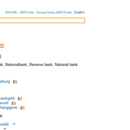
English
RDF/XML
RDF/Turtle
Concept history (RDF/Turtle)
)
nk
,
Nationalbank
,
Reserve bank
,
National bank
altung
lbankgeld
esort
hängigkeit
ik
olitik