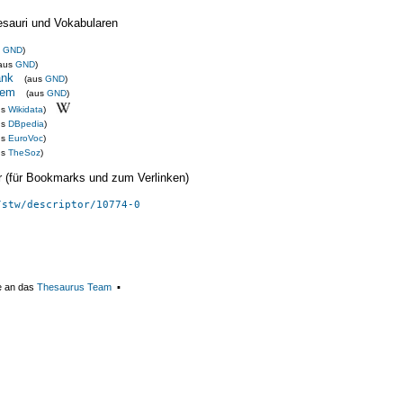
esauri und Vokabularen
s
GND
)
aus
GND
)
ank
(aus
GND
)
tem
(aus
GND
)
us
Wikidata
)
us
DBpedia
)
us
EuroVoc
)
us
TheSoz
)
ier (für Bookmarks und zum Verlinken)
/stw/descriptor/10774-0
e an das
Thesaurus Team
▪